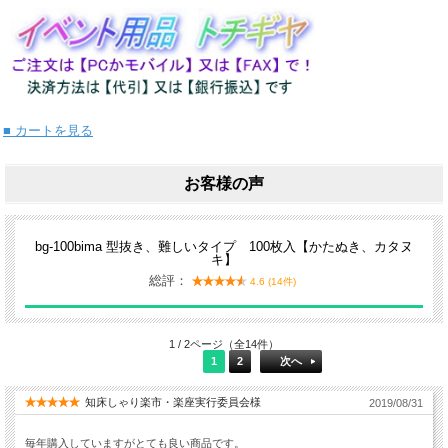
■ カートを見る
お客様の声
bg-100bima 型抜き、難しいタイプ 100枚入【かたぬき、カタヌ
キ】
総評：
4.6 (14件)
1 / 2ページ（全14件）
1
2
次へ
知床しゃり楽市・楽座実行委員会様
2019/08/31
毎年購入していますがとても良い商品です。