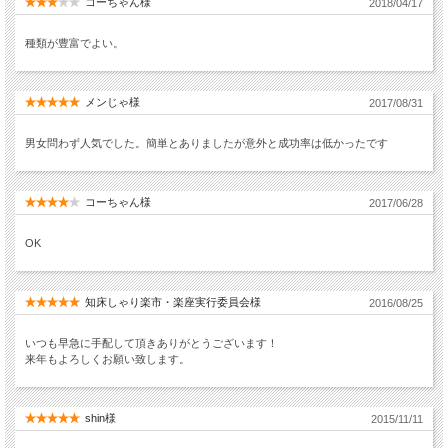
コーちゃん様
2018/04/17
種類が豊富でよい。
メンじゃ様
2017/08/31
男女問わず人気でした。簡単とありましたが意外と成功率は低かったです
コーちゃん様
2017/06/28
OK
知床しゃり楽市・楽座実行委員会様
2016/08/25
いつも早急に手配して頂きありがとうございます！
来年もよろしくお願い致します。
shin様
2015/11/11