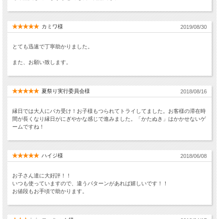
カミワ様
2019/08/30
とても迅速で丁寧助かりました。
また、お願い致します。
夏祭り実行委員会様
2018/08/16
縁日では大人にバカ受け！お子様もつられてトライしてました。お客様の滞在時
間が長くなり縁日がにぎやかな感じで進みました。「かたぬき」はかかせないゲ
ームですね！
ハイジ様
2018/06/08
お子さん達に大好評！！
いつも使っていますので、違うパターンがあれば嬉しいです！！
お値段もお手頃で助かります。