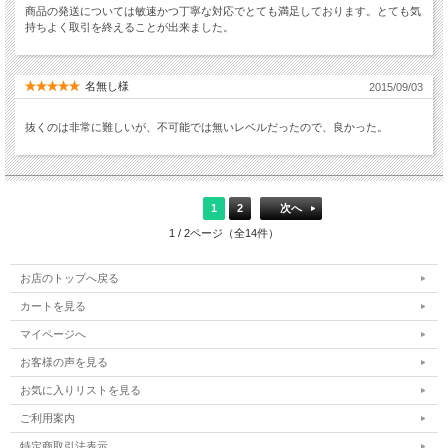
商品の発送については敏速かつ丁寧な対応でとても満足しております。とても気
持ちよく取引を終えることが出来ました。
名無し様
2015/09/03
抜くのは非常に難しいが、不可能では無いレベルだったので、良かった。
1
2
次へ
1 / 2ページ（全14件）
お店のトップへ戻る
カートを見る
マイページへ
お客様の声を見る
お気に入りリストを見る
ご利用案内
特定商取引法表示