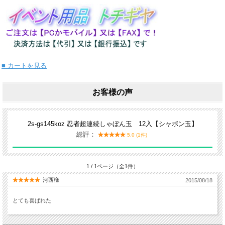
■ カートを見る
お客様の声
2s-gs145koz 忍者超連続しゃぼん玉 12入【シャボン玉】
総評：
5.0 (1件)
1 / 1ページ（全1件）
河西様
2015/08/18
とても喜ばれた