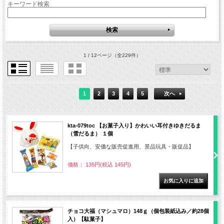
キーワード検索
1 / 12ページ
（全229件）
1
2
3
4
5
次へ
kta-079toc 【お菓子入り】かわいい耳付きゆきだるま
（雪だるま） １個
【子供向、安価な販売促進用、景品玩具・販促品】
価格： 135円(税込 145円)
チョコ大福（マシュマロ）148ｇ（個包装紙込み／約28個
入）【駄菓子】