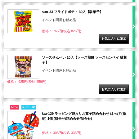
sun-33 フライドポテト 30入【駄菓子】
イベント問屋お勧め品
価格： 765円(税込 826円)
ソースせんべい 10入【ソース煎餅 ソースセンベイ 駄菓
子】
イベント問屋お勧め品
価格： 425円(税込 459円)
NEW
PICK UP
kta-129 ラッピング袋入りお菓子詰め合わせ はっぴ (新
柄) 1個 (取合せ/詰め合せ/詰合せ)
価格： 303円(税込 333円)