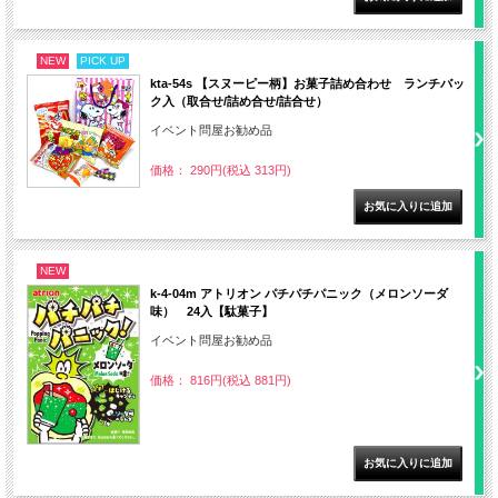
NEW
PICK UP
kta-54s 【スヌーピー柄】お菓子詰め合わせ ランチバッ
ク入（取合せ/詰め合せ/詰合せ）
イベント問屋お勧め品
価格： 290円(税込 313円)
NEW
k-4-04m アトリオン パチパチパニック（メロンソーダ
味） 24入【駄菓子】
イベント問屋お勧め品
価格： 816円(税込 881円)