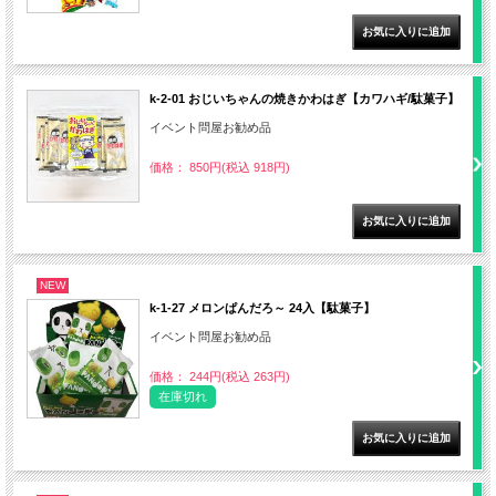
k-2-01 おじいちゃんの焼きかわはぎ【カワハギ/駄菓子】
イベント問屋お勧め品
価格： 850円(税込 918円)
NEW
k-1-27 メロンぱんだろ～ 24入【駄菓子】
イベント問屋お勧め品
価格： 244円(税込 263円)
在庫切れ