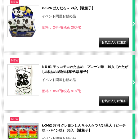
NEW
k-1-26 ぱんだろ～ 24入【駄菓子】
イベント問屋お勧め品
価格： 244円(税込 263円)
NEW
k-8-01 モッコモコわたあめ プレーン味 10入【わたが
し/綿あめ/綿飴/綿菓子/駄菓子】
イベント問屋お勧め品
価格： 850円(税込 918円)
NEW
k-3-52 37円 クレヨンしんちゃんケツだけ星人（ピーチ
味・パイン味） 36入 【駄菓子】
イベント問屋お勧め品