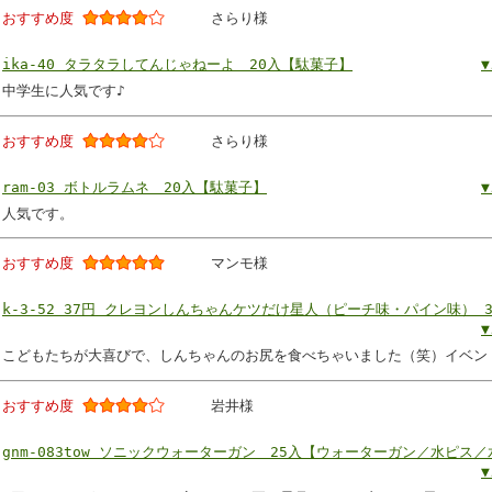
おすすめ度
さらり様
ika-40 タラタラしてんじゃねーよ 20入【駄菓子】
中学生に人気です♪
おすすめ度
さらり様
ram-03 ボトルラムネ 20入【駄菓子】
人気です。
おすすめ度
マンモ様
k-3-52 37円 クレヨンしんちゃんケツだけ星人（ピーチ味・パイン味） 
こどもたちが大喜びで、しんちゃんのお尻を食べちゃいました（笑）イベン
おすすめ度
岩井様
gnm-083tow ソニックウォーターガン 25入【ウォーターガン／水ピス