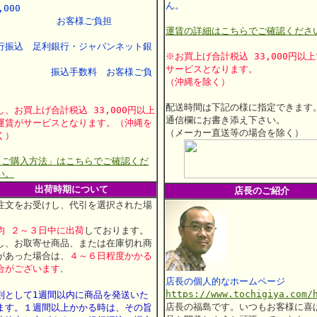
ん。
,000
お客様ご負担
運賃の詳細はこちらでご確認くださ
行振込 足利銀行・ジャパンネット銀
※お買上げ合計税込 33,000円以
行
サービスとなります。
振込手数料 お客様ご負
（沖縄を除く）
配送時間は下記の様に指定できます
し、お買上げ合計税込 33,000円以上
通信欄にお書き添え下さい。
運賃がサービスとなります。（沖縄を
（メーカー直送等の場合を除く）
く）
「ご購入方法」はこちらでご確認くだ
い。
出荷時期について
店長のご紹介
注文をお受けし、代引を選択された場
、
均 ２～３日中に出荷
しております。
し、お取寄せ商品、または在庫切れ商
があった場合は、
４～６日程度かかる
合がございます
。
店長の個人的なホームページ
https://www.tochigiya.com/
則として1週間以内に商品を発送いた
店長の福島です。いつもお客様に喜
ます。
１週間以上かかる時は、その旨