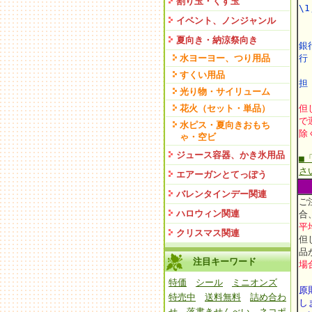
割り玉・くす玉
\1
イベント、ノンジャンル
夏向き・納涼祭向き
銀
水ヨーヨー、つり用品
すくい用品
担
光り物・サイリューム
花火（セット・単品）
但
で
水ピス・夏向きおもち
除
ゃ・空ビ
ジュース容器、かき氷用品
■
さ
エアーガンとてっぽう
バレンタインデー関連
ご
ハロウィン関連
合
平
クリスマス関連
但
品
注目キーワード
場
特価
シール
ミニオンズ
原
特売中
送料無料
詰め合わ
し
せ
落書きせんべい
ネコポ