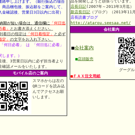
品を開発しようと頑張っています。
連絡申し上げます。
（銀行振込の場合
店長日記
(2007年～2013年3月迄）
、商品梱包後、振込願をご案内して、
新店長日記
（ブログ）（2013年11
入金確認後、営業日3日以内に出荷）
店長読書ブログ
http://atarou.seesaa.net/
 納期が短い場合は、通信欄に
「何日迄
必着」
とお書き添えください。
会社案内
 到着日の指定は
「何日着指定」
と必ず
指定」
の文字をお入れ下さい。
 「何日必着」 は 「何日迄に必着」
■
会社案内
釈します。）
■
店頭販売
注後、3営業日以内に必ず担当者より
注確認メールをいたします。
グーグル
モバイル店のご案内
■
ＦＡＸ注文用紙
スマホからは左の
QRコードを読み込
んでアクセスお願
いします。