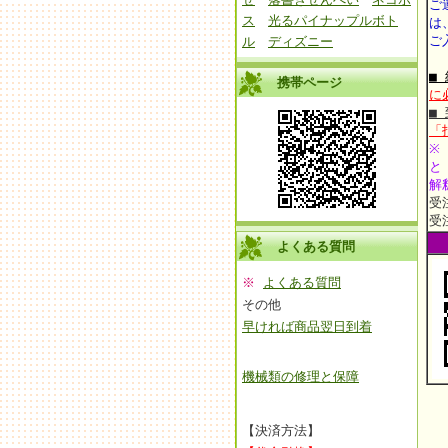
ご
ス
光るパイナップルボト
は
ご
ル
ディズニー
■
携帯ページ
に
■
「
※
と
解
受
受
よくある質問
※
よくある質問
その他
早ければ商品翌日到着
機械類の修理と保障
【決済方法】