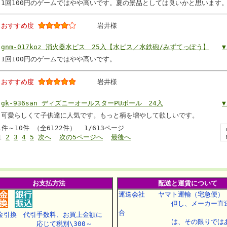
1回100円のゲームではやや高いです。夏の景品としては良いかと思います
おすすめ度
岩井様
gnm-017koz 消火器水ピス 25入【水ピス／水鉄砲/みずてっぽう】
1回100円のゲームではやや高いです。
おすすめ度
岩井様
gk-936san ディズニーオールスターPUボール 24入
可愛らしくて子供達に人気です。もっと柄を増やして欲しいです。
1件～10件 （全6122件） 1/613ページ
1
2
3
4
5
次へ
次の5ページへ
最後へ
お支払方法
配送と運賃について
運送会社 ヤマト運輸（宅急便）
但し、メーカー直送
合
金引換 代引手数料、お買上金額に
は、その限りではあ
応じて税別\300～