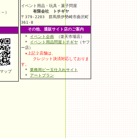
イベント用品・玩具・菓子問屋
有限会社 トチギヤ
月～）
〒379-2203 群馬県伊勢崎市曲沢町
361-8
その他、通販サイト店のご案内
*
イベント企画
（楽天市場店）
*
イベント用品問屋トチギヤ
（ヤフ
ー店）
★上記２店舗は、
クレジット決済対応しておりま
す。
*
業務用ビー玉仕入れサイト
マップ
*
アートプラン