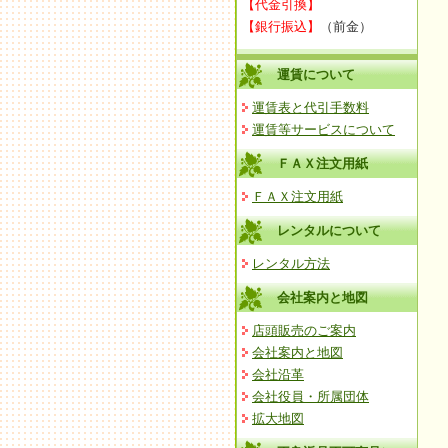
【代金引換】
【銀行振込】
（前金）
運賃について
運賃表と代引手数料
運賃等サービスについて
ＦＡＸ注文用紙
ＦＡＸ注文用紙
レンタルについて
レンタル方法
会社案内と地図
店頭販売のご案内
会社案内と地図
会社沿革
会社役員・所属団体
拡大地図