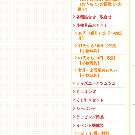
（おうちで/お部屋で/お
庭で）
各種詰合せ・取合せ
小物景品おもちゃ
30円（税別）迄【小物玩
具】
31円から60円（税別）
【小物玩具】
61円から99円（税別）
【小物玩具】
文具・楽器系おもちゃ
【小物玩具】
ディズニーとツムツム
ミニオンズ
くじ引きセット
シャボン玉
ラッピング用品
イベント機械類
わたがし機と材料