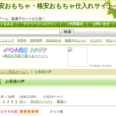
安おもちゃ・格安おもちゃ仕入れサイト
ゲーム、駄菓子セットが人気！
トをみる
｜
マイページへログイン
｜
ご利用案内
｜
お問い合せ
ミニオンズ
特売中
送料無料
詰め合わせ
落書きせんべい
ネコポス
光るパ
★
商品を写真で選べるページへ
スマホはこちらから
ベント用品ホームへ
> お客様の声
お客様の声
1件～10件 （全6122件） 1/613ページ
1
2
3
4
5
次へ
次の5ページへ
最後へ
おすすめ度
さらり様