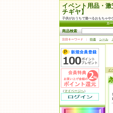
イベント用品・激
チギヤ】
子供がおうちで遊べるおもちゃや
カー
商品検索
注目キーワード
特価
シール
イ
（
マイページへ
）