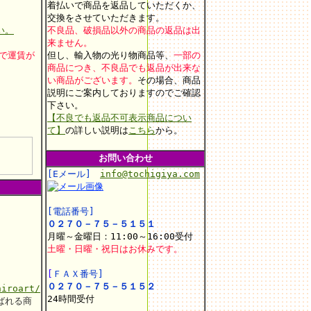
着払いで商品を返品していただくか、
交換をさせていただきます。
い。
不良品、破損品以外の商品の返品は出
来ません。
上で運賃が
但し、輸入物の光り物商品等、
一部の
商品につき、不良品でも返品が出来な
い商品がございます。
その場合、商品
説明にご案内しておりますのでご確認
。
下さい。
【不良でも返品不可表示商品につい
て】
の詳しい説明は
こちら
から。
お問い合わせ
[Eメール]
info@tochigiya.com
[電話番号]
０２７０－７５－５１５１
月曜～金曜日：11:00～16:00受付
土曜・日曜・祝日はお休みです。
[
ＦＡＸ番号]
０２７０－７５－５１５２
hiroart/
24時間受付
ばれる商