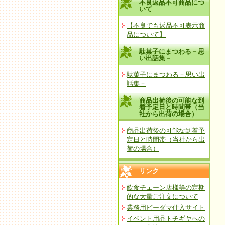
不良返品不可商品につ
いて
【不良でも返品不可表示商
品について】
駄菓子にまつわる－思
い出話集－
駄菓子にまつわる－思い出
話集－
商品出荷後の可能な到
着予定日と時間帯（当
社から出荷の場合）
商品出荷後の可能な到着予
定日と時間帯（当社から出
荷の場合）
リンク
飲食チェーン店様等の定期
的な大量ご注文について
業務用ビーダマ仕入サイト
イベント用品トチギヤへの