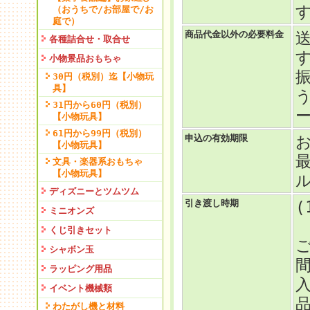
（おうちで/お部屋で/お
庭で）
商品代金以外の必要料金
各種詰合せ・取合せ
小物景品おもちゃ
30円（税別）迄【小物玩
具】
31円から60円（税別）
【小物玩具】
61円から99円（税別）
申込の有効期限
【小物玩具】
文具・楽器系おもちゃ
【小物玩具】
ディズニーとツムツム
引き渡し時期
(
ミニオンズ
くじ引きセット
シャボン玉
ラッピング用品
イベント機械類
わたがし機と材料