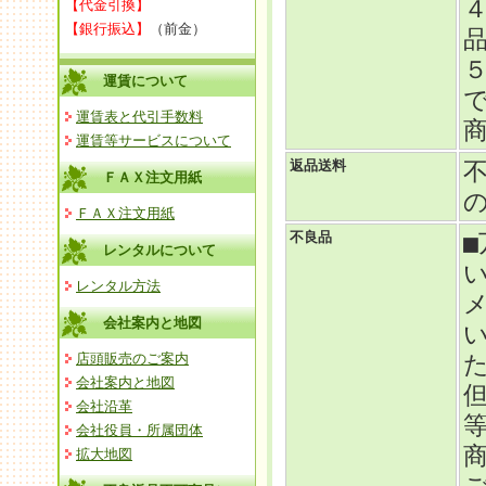
【代金引換】
【銀行振込】
（前金）
運賃について
運賃表と代引手数料
運賃等サービスについて
返品送料
ＦＡＸ注文用紙
ＦＡＸ注文用紙
不良品
レンタルについて
レンタル方法
会社案内と地図
店頭販売のご案内
会社案内と地図
会社沿革
会社役員・所属団体
拡大地図