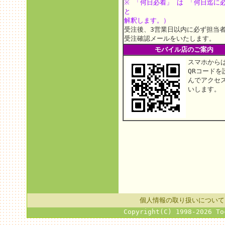
※ 「何日必着」 は 「何日迄に
と
解釈します。）
受注後、3営業日以内に必ず担当
受注確認メールをいたします。
モバイル店のご案内
スマホから
QRコードを
んでアクセ
いします。
個人情報の取り扱いについて
Copyright(C) 1998-2026 To