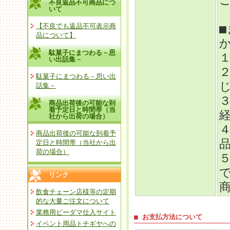
不良返品不可商品につ
いて
【不良でも返品不可表示商
品について】
駄菓子にまつわる－思
い出話集－
駄菓子にまつわる－思い出
話集－
商品出荷後の可能な到
着予定日と時間帯（当
社から出荷の場合）
商品出荷後の可能な到着予
定日と時間帯（当社から出
荷の場合）
リンク
飲食チェーン店様等の定期
的な大量ご注文について
業務用ビーダマ仕入サイト
■ お支払方法について
イベント用品トチギヤへの