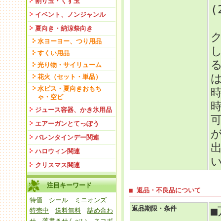
割り玉・くす玉
イベント、ノンジャンル
夏向き・納涼祭向き
水ヨーヨー、つり用品
すくい用品
光り物・サイリューム
花火（セット・単品）
水ピス・夏向きおもち
ゃ・空ビ
ジュース容器、かき氷用品
エアーガンとてっぽう
バレンタインデー関連
ハロウィン関連
クリスマス関連
注目キーワード
■ 返品・不良品について
特価
シール
ミニオンズ
返品期限・条件
特売中
送料無料
詰め合わ
せ
落書きせんべい
ネコポ