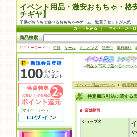
イベント用品・激安おもちゃ・格
チギヤ】
子供がおうちで遊べるおもちゃやゲーム、駄菓子セットが人気！
カートをみる
｜
マイページへロ
商品検索
注目キーワード
特価
シール
ミニオンズ
特売中
送料無料
★
商品を写真で選べるページ
イベント用品ホームへ
>
特定商
特定商取引法に関する
（
マイページへ
）
■ 店舗情報
ショップ名