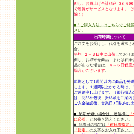
但し、お買上げ合計税込 33,00
で運賃がサービスとなります。（
除く）
■「ご購入方法」はこちらでご確
さい。
出荷時期について
ご注文をお受けし、代引を選択さ
合、
平均 ２～３日中に出荷
しており
但し、お取寄せ商品、または在庫
品があった場合は、
４～６日程度
場合がございます
。
原則として1週間以内に商品を発
します。
１週間以上かかる時は、
ご連絡申し上げます。
（銀行振込
は、商品梱包後、振込願をご案内
ご入金確認後、営業日3日以内に
■ 納期が短い場合は、通信欄に
「
に必着」
とお書き添えください。
■ 到着日の指定は
「何日着指定」
「指定」
の文字をお入れ下さい。