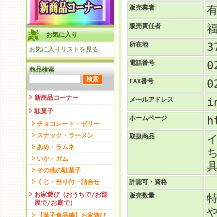
販売業者
販売責任者
お気に入り
所在地
3
お気に入りリストを見る
電話番号
0
商品検索
FAX番号
0
新商品コーナー
メールアドレス
i
駄菓子
ホームページ
h
チョコレート・ゼリー
スナック・ラーメン
取扱商品
あめ・ラムネ
いか・ガム
その他の駄菓子
くじ・当り付・詰合せ
許認可・資格
お家遊び（おうちで/お部
販売数量
屋で/お庭で）
【菓子食品編】お家遊び