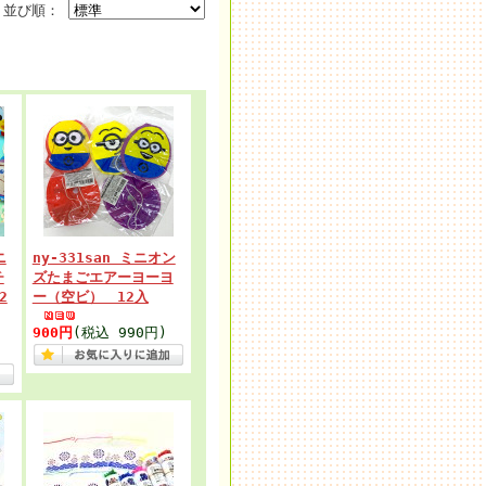
並び順：
ニ
ny-331san ミニオン
チ
ズたまごエアーヨーヨ
2
ー（空ビ） 12入
900円
(税込 990円)