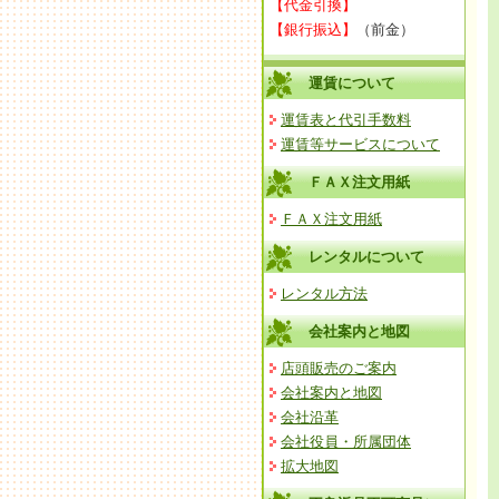
【代金引換】
【銀行振込】
（前金）
運賃について
運賃表と代引手数料
運賃等サービスについて
ＦＡＸ注文用紙
ＦＡＸ注文用紙
レンタルについて
レンタル方法
会社案内と地図
店頭販売のご案内
会社案内と地図
会社沿革
会社役員・所属団体
拡大地図