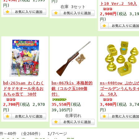
円)
ト10 Ver.2 50入
円)
在庫 3セット
2,900円
(税込 3,19
円)
bd-263san わくわく
bn-067kis 本格射的
ns-440tow ぷかぷ
ドキドキオール光るお
銃（コルク玉100個
ゴールデンうんちタ
もちゃ当て 30付
付）
ム 50入
2,700円
(税込 2,970
35,550円
(税込
3,400円
(税込 3,74
円)
39,105円)
円)
在庫切れ
1件～40件 （全260件） 1/7ページ