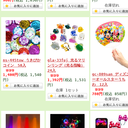
960円
(税込 1,056円)
円)
円)
在庫切れ
ns-445tow うきぴか
gla-33fuj 光るマリ
コイン 50入
ンリング（光る指輪）
24入
gc-809san ディズ
1,400円
(税込 1,540
ーオールスターうち
円)
1,392円
(税込 1,531
わ 12入
円)
在庫 1セット
780円
(税込 858円)
在庫切れ