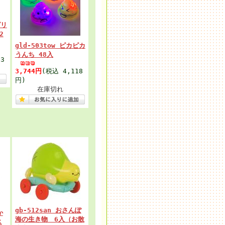
グリ
2
gld-503tow ピカピカ
うんち 48入
3
3,744円
(税込 4,118
円)
在庫切れ
gb-512san おさんぽ
か
海の生き物 6入（お散
ス