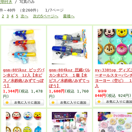
説明付き
/ 写真のみ
1件～40件 （全260件） 1/7ページ
2
3
4
5
次へ
次の5ページへ
最後へ
gnm-085koz ビッグバ
gnm-084koz 圧縮バル
ny-330top ディズ
ン水ピス 12入【水ピ
カン水ピス １個【水
ーオールスターパン
ス／水鉄砲/みずてっぽ
ピス／水鉄砲/みずてっ
ヨーヨー（空ビ） 1
う】
ぽう】
入
1,344円
(税込 1,478
1,600円
(税込 1,760
840円
(税込 924円)
円)
円)