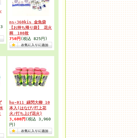
ッ
ns-360kis 金魚袋
3
【お持ち帰り袋】 花火
柄 100枚
750円
(税込 825円)
ず
hu-011 緑閃大柳 10
水
本入(はなび/打上花
ま
火/打ち上げ花火)
3,600円
(税込 3,960
円)