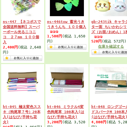
ns-447 【ネコポスで
ns-446tow 蓄光うき
gb-243tik キャラ
全国送料無料】スーパ
うきうんち １００個入
ター面 ちいかわシリ
ーボール光るニコニ
ズ（お面/おめん）1
1,500円
(税込 1,650
コ ２７mm １００個
円)
520円
(税込 572円)
入
在庫を確認する
2,400円
(税込 2,640
円)
ht-045 極太変色スス
ht-046 ミラクル4変
ht-048 ロングゴー
キ（狗尾草７号）20本
色狗尾草 100本入(は
ドスパークM 100本
入(はなび/手持ち花
なび/手持ち花火)
(はなび/手持ち花火
火)
3,200円
(税込 3,520
4,800円
(税込 5,28