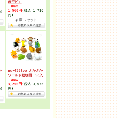
歩空ビ）
1,560円
(税込 1,716
0
円)
在庫 2セット
か
ns-439tow ぷかぷか
イ
ワールド動物園 50入
3,250円
(税込 3,575
0
円)