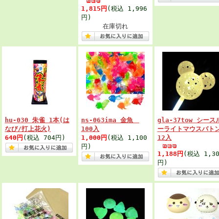
1,815円
(税込 1,996
円)
在庫切れ
hu-030 朱雀 1本(は
ns-063ima 金魚
gla-37tow シース
なび/打上花火)
100入
ーライトマウスバト
640円
(税込 704円)
1,000円
(税込 1,100
12入
円)
1,188円
(税込 1,30
円)