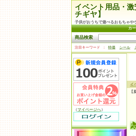
イベント用品・激
チギヤ】
子供がおうちで遊べるおもちゃや
カー
商品検索
注目キーワード
特価
シール
イ
【
（
マイページへ
）