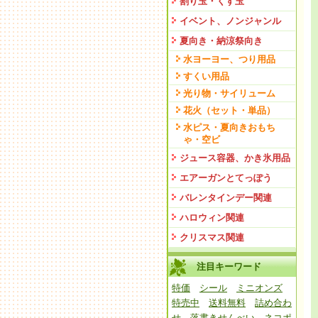
割り玉・くす玉
イベント、ノンジャンル
夏向き・納涼祭向き
水ヨーヨー、つり用品
すくい用品
光り物・サイリューム
花火（セット・単品）
水ピス・夏向きおもち
ゃ・空ビ
ジュース容器、かき氷用品
エアーガンとてっぽう
バレンタインデー関連
ハロウィン関連
クリスマス関連
注目キーワード
特価
シール
ミニオンズ
特売中
送料無料
詰め合わ
せ
落書きせんべい
ネコポ