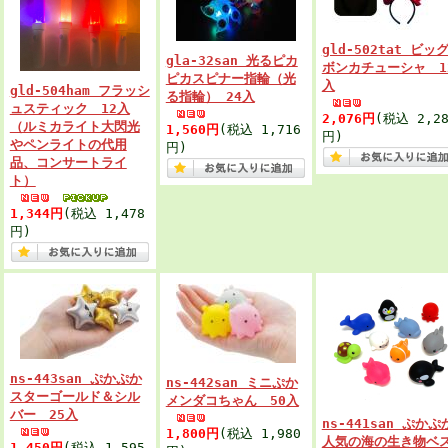
gld-502tat ビッ
gla-32san 光るピカ
ボンカチューシャ 1
ピカスピナー指輪（光
入
gld-504ham フラッシ
る指輪） 24入
ュスティック 12入
2,076円
(税込 2,28
（ルミカライト大閃光
1,560円
(税込 1,716
円)
やペンライトの代用
円)
品、コンサートライ
ト）
1,344円
(税込 1,478
円)
ns-443san ぷかぷか
ns-442san ミニぷか
スターゴールド＆シル
メンダコちゃん 50入
バー 25入
ns-441san ぷかぷ
1,800円
(税込 1,980
人気の海の生き物ベ
1,450円
(税込 1,595