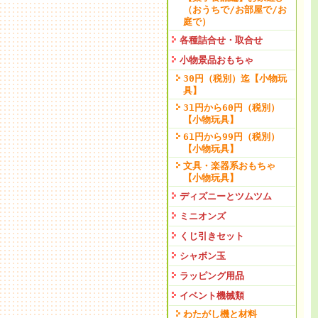
（おうちで/お部屋で/お
庭で）
各種詰合せ・取合せ
小物景品おもちゃ
30円（税別）迄【小物玩
具】
31円から60円（税別）
【小物玩具】
61円から99円（税別）
【小物玩具】
文具・楽器系おもちゃ
【小物玩具】
ディズニーとツムツム
ミニオンズ
くじ引きセット
シャボン玉
ラッピング用品
イベント機械類
わたがし機と材料