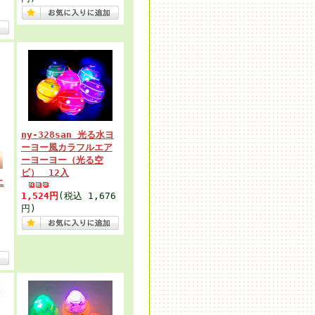
ny-328san 光る水ヨ
ーヨー風カラフルエア
ーヨーヨー（光る空
ビ） 12入
ニ
1,524円
(税込 1,676
円)