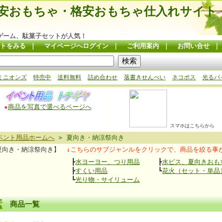
安おもちゃ・格安おもちゃ仕入れサイト
ゲーム、駄菓子セットが人気！
トをみる
｜
マイページへログイン
｜
ご利用案内
｜
お問い合せ
ミニオンズ
特売中
送料無料
詰め合わせ
落書きせんべい
ネコポス
光るパ
★
商品を写真で選べるページへ
スマホはこちらから
ベント用品ホームへ
> 夏向き・納涼祭向き
夏向き・納涼祭向き】
↓こちらのサブジャンルをクリックで、商品を絞る事
┣
水ヨーヨー、つり用品
┣
水ピス、夏向きおも
┣
すくい用品
┗
花火（セット・単品
┗
光り物・サイリューム
商品一覧