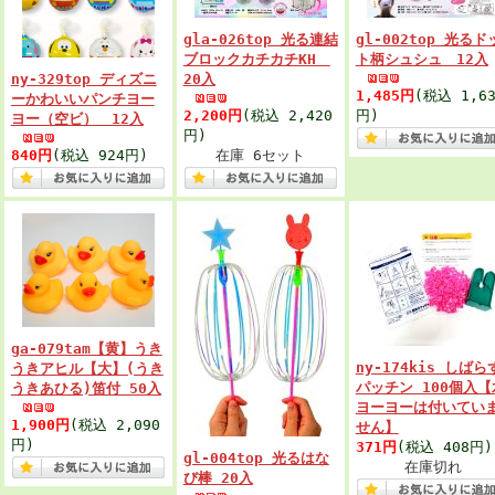
gla-026top 光る連結
gl-002top 光るド
ブロックカチカチKH
ト柄シュシュ 12入
ny-329top ディズニ
20入
1,485円
(税込 1,63
ーかわいいパンチヨー
2,200円
(税込 2,420
円)
ヨー（空ビ） 12入
円)
840円
(税込 924円)
在庫 6セット
ga-079tam【黄】うき
ny-174kis しばら
うきアヒル【大】(うき
パッチン 100個入【
うきあひる)笛付 50入
ヨーヨーは付いてい
1,900円
(税込 2,090
せん】
円)
371円
(税込 408円)
gl-004top 光るはな
在庫切れ
び棒 20入