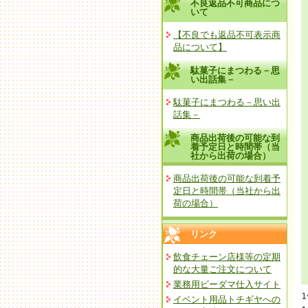
不良返品不可商品につ
いて
【不良でも返品不可表示商
品について】
駄菓子にまつわる－思
い出話集－
駄菓子にまつわる－思い出
話集－
商品出荷後の可能な到
着予定日と時間帯（当
社から出荷の場合）
商品出荷後の可能な到着予
定日と時間帯（当社から出
荷の場合）
リンク
飲食チェーン店様等の定期
的な大量ご注文について
業務用ビーダマ仕入サイト
イベント用品トチギヤへの