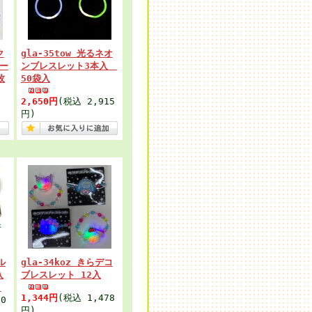
ク
gla-35tow 光るネオ
ー
ンブレスレット3本入
枚
50袋入
2,650円
(税込 2,915
円)
ル
gla-34koz きらデコ
入
ブレスレット 12入
)
1,344円
(税込 1,478
0
円)