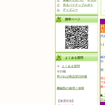
ス
光るパイナップルボト
ル
ディズニー
携帯ページ
代
\1
銀
よくある質問
※
よくある質問
担
その他
早ければ商品翌日到着
但
で
除
機械類の修理と保障
■
さ
【決済方法】