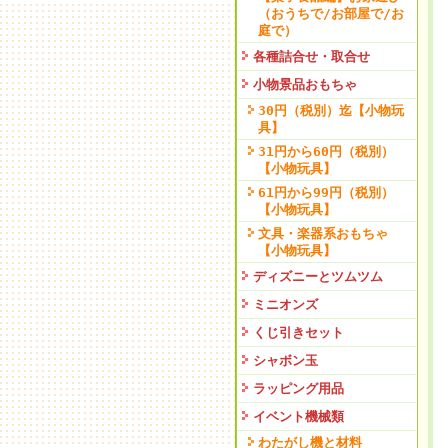
（おうちで/お部屋で/お
庭で）
各種詰合せ・取合せ
小物景品おもちゃ
30円（税別）迄【小物玩
具】
31円から60円（税別）
【小物玩具】
61円から99円（税別）
【小物玩具】
文具・楽器系おもちゃ
【小物玩具】
ディズニーとツムツム
ミニオンズ
くじ引きセット
シャボン玉
ラッピング用品
イベント機械類
わたがし機と材料