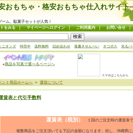
安おもちゃ・格安おもちゃ仕入れサイト
ゲーム、駄菓子セットが人気！
トをみる
｜
マイページへログイン
｜
ご利用案内
｜
お問い合せ
ミニオンズ
特売中
送料無料
詰め合わせ
落書きせんべい
ネコポス
光るパ
★
商品を写真で選べるページへ
スマホはこちらから
ベント用品ホームへ
>
運賃について
運賃表と代引手数料
運賃表（税別）
１回のご注文時の運賃表
複数商品をご注文頂いても下記の金額になります。但し、沖縄県に