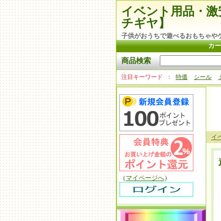
イベント用品・激
チギヤ】
子供がおうちで遊べるおもちゃや
カー
商品検索
注目キーワード
特価
シール
イ
（
マイページへ
）