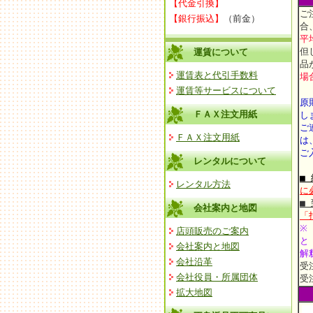
【代金引換】
ご
【銀行振込】
（前金）
合
平
但
運賃について
品
運賃表と代引手数料
場
運賃等サービスについて
原
ＦＡＸ注文用紙
し
ご
ＦＡＸ注文用紙
は
ご
レンタルについて
■
レンタル方法
に
■
会社案内と地図
「
※
店頭販売のご案内
と
会社案内と地図
解
会社沿革
受
会社役員・所属団体
受
拡大地図