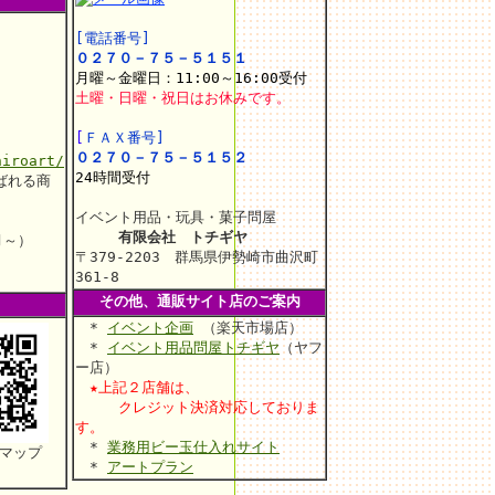
[電話番号]
０２７０－７５－５１５１
月曜～金曜日：11:00～16:00受付
土曜・日曜・祝日はお休みです。
[
ＦＡＸ番号]
０２７０－７５－５１５２
hiroart/
24時間受付
ばれる商
イベント用品・玩具・菓子問屋
有限会社 トチギヤ
月～）
〒379-2203 群馬県伊勢崎市曲沢町
361-8
その他、通販サイト店のご案内
*
イベント企画
（楽天市場店）
*
イベント用品問屋トチギヤ
（ヤフ
ー店）
★上記２店舗は、
クレジット決済対応しておりま
す。
*
業務用ビー玉仕入れサイト
マップ
*
アートプラン