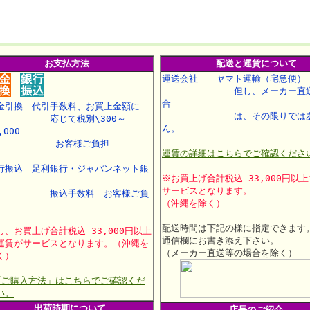
お支払方法
配送と運賃について
運送会社 ヤマト運輸（宅急便）
但し、メーカー直送
合
金引換 代引手数料、お買上金額に
は、その限りではあ
応じて税別\300～
ん。
,000
お客様ご負担
運賃の詳細はこちらでご確認くださ
行振込 足利銀行・ジャパンネット銀
※お買上げ合計税込 33,000円以
行
サービスとなります。
振込手数料 お客様ご負
（沖縄を除く）
配送時間は下記の様に指定できます
し、お買上げ合計税込 33,000円以上
通信欄にお書き添え下さい。
運賃がサービスとなります。（沖縄を
（メーカー直送等の場合を除く）
く）
「ご購入方法」はこちらでご確認くだ
い。
出荷時期について
店長のご紹介