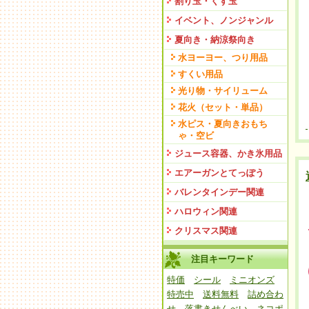
割り玉・くす玉
イベント、ノンジャンル
夏向き・納涼祭向き
水ヨーヨー、つり用品
すくい用品
光り物・サイリューム
花火（セット・単品）
水ピス・夏向きおもち
ゃ・空ビ
ジュース容器、かき氷用品
エアーガンとてっぽう
バレンタインデー関連
ハロウィン関連
クリスマス関連
注目キーワード
特価
シール
ミニオンズ
特売中
送料無料
詰め合わ
せ
落書きせんべい
ネコポ