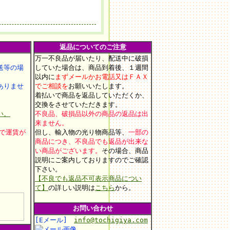
返品についてのご注意
万一不良品が届いたり、配送中に破損
等の場
していた場合は、商品到着後、１週間
以内に
まずメールかお電話又はＦＡＸ
りませ
でご相談を
お願いいたします
。
着払いで商品を返品していただくか、
交換をさせていただきます。
い。
不良品、破損品以外の商品の返品は出
来ません。
上で運賃が
但し、輸入物の光り物商品等、
一部の
商品につき、不良品でも返品が出来な
い商品がございます。
その場合、商品
説明にご案内しておりますのでご確認
。
下さい。
【不良でも返品不可表示商品につい
て】
の詳しい説明は
こちら
から。
お問い合わせ
[Eメール]
info@tochigiya.com