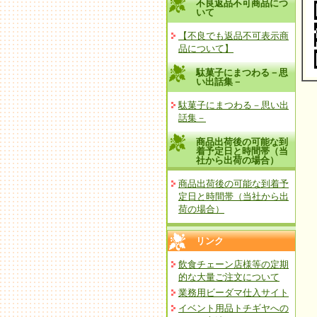
不良返品不可商品につ
いて
【不良でも返品不可表示商
品について】
駄菓子にまつわる－思
い出話集－
駄菓子にまつわる－思い出
話集－
商品出荷後の可能な到
着予定日と時間帯（当
社から出荷の場合）
商品出荷後の可能な到着予
定日と時間帯（当社から出
荷の場合）
リンク
飲食チェーン店様等の定期
的な大量ご注文について
業務用ビーダマ仕入サイト
イベント用品トチギヤへの