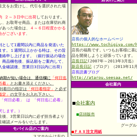
注文をお受けし、代引を選択された場
、
均 ２～３日中に出荷
しております。
し、お取寄せ商品、または在庫切れ商
があった場合は、
４～６日程度かかる
合がございます
。
店長の個人的なホームページ
https://www.tochigiya.com/
則として1週間以内に商品を発送いた
店長の福島です。いつもお客様に喜
ます。
１週間以上かかる時は、その旨
品を開発しようと頑張っています。
連絡申し上げます。
（銀行振込の場合
店長日記
(2007年～2013年3月迄）
、商品梱包後、振込願をご案内して、
新店長日記
（ブログ）（2013年11
入金確認後、営業日3日以内に出荷）
店長読書ブログ
http://atarou.seesaa.net/
 納期が短い場合は、通信欄に
「何日迄
必着」
とお書き添えください。
会社案内
 到着日の指定は
「何日着指定」
と必ず
指定」
の文字をお入れ下さい。
 「何日必着」 は 「何日迄に必着」
■
会社案内
釈します。）
■
店頭販売
注後、3営業日以内に必ず担当者より
注確認メールをいたします。
グーグル
モバイル店のご案内
■
ＦＡＸ注文用紙
スマホからは左の