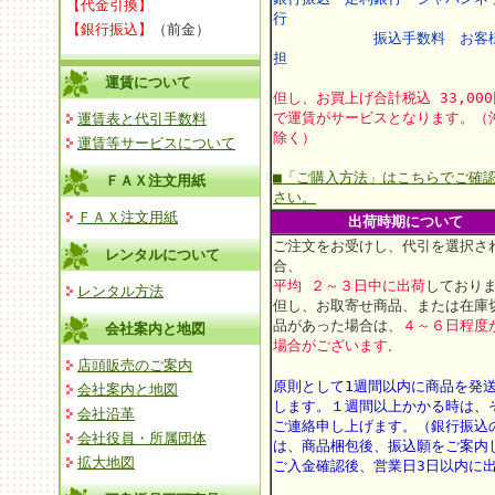
【代金引換】
行
【銀行振込】
（前金）
振込手数料 お客様
担
運賃について
但し、お買上げ合計税込 33,00
で運賃がサービスとなります。（
運賃表と代引手数料
除く）
運賃等サービスについて
■「ご購入方法」はこちらでご確
ＦＡＸ注文用紙
さい。
ＦＡＸ注文用紙
出荷時期について
ご注文をお受けし、代引を選択さ
レンタルについて
合、
平均 ２～３日中に出荷
しており
レンタル方法
但し、お取寄せ商品、または在庫
品があった場合は、
４～６日程度
会社案内と地図
場合がございます
。
店頭販売のご案内
原則として1週間以内に商品を発
会社案内と地図
します。
１週間以上かかる時は、
会社沿革
ご連絡申し上げます。
（銀行振込
会社役員・所属団体
は、商品梱包後、振込願をご案内
拡大地図
ご入金確認後、営業日3日以内に