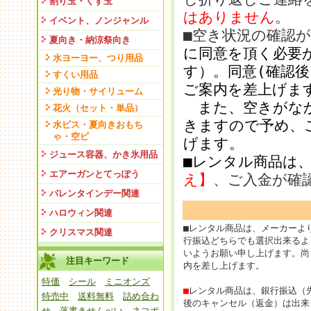
割り玉・くす玉
はありません
。
イベント、ノンジャンル
■空き状況の確認
夏向き・納涼祭向き
に同意を頂く必要
水ヨーヨー、つり用品
す）。同意(確認
すくい用品
ご案内を差上げま
光り物・サイリューム
また、空きがなか
花火（セット・単品）
きますので予め、
水ピス・夏向きおもち
ゃ・空ビ
げます。
ジュース容器、かき氷用品
■レンタル商品は
エアーガンとてっぽう
え】
、ご入金が確
バレンタインデー関連
ハロウィン関連
■レンタル商品は、メーカーよ
クリスマス関連
行振込どちらでも選択出来るよ
いようお願い申し上げます。尚
注目キーワード
内を差し上げます。
特価
シール
ミニオンズ
■
レンタル商品は、銀行振込（
特売中
送料無料
詰め合わ
後のキャンセル（返金）は出来
せ
落書きせんべい
ネコポ