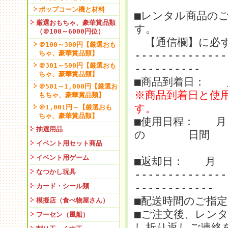
ポップコーン機と材料
■レンタル商品の
厳選おもちゃ、豪華賞品類
す。
（＠100～6000円位）
【通信欄】に必ず
＠100～300円【厳選おも
ちゃ、豪華賞品類】
-------------
＠301～500円【厳選おも
----------
ちゃ、豪華賞品類】
■商品到着日：
＠501～1,000円【厳選お
※商品到着日と使
もちゃ、豪華賞品類】
す。
＠1,001円～【厳選おも
ちゃ、豪華賞品類】
■使用日程： 
抽選用品
の 日間
イベント用セット商品
イベント用ゲーム
■返却日： 月
なつかし玩具
--------------
------------
カード・シール類
■配送時間のご指
模擬店（食べ物屋さん）
■ご注文後、レン
フーセン（風船）
し折り返しご連絡