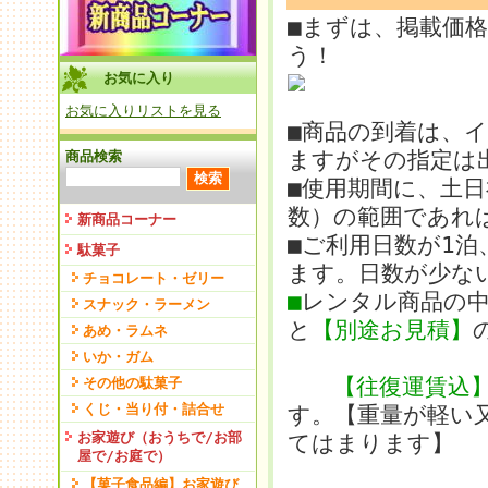
■まずは、掲載価
う！
お気に入り
お気に入りリストを見る
■商品の到着は、
ますがその指定は
商品検索
■使用期間に、土
数）の範囲であれ
新商品コーナー
■ご利用日数が1
駄菓子
ます。日数が少な
チョコレート・ゼリー
■
レンタル商品の
スナック・ラーメン
と
【別途お見積】
あめ・ラムネ
いか・ガム
【往復運賃込
その他の駄菓子
くじ・当り付・詰合せ
す。【重量が軽い
お家遊び（おうちで/お部
てはまります】
屋で/お庭で）
【菓子食品編】お家遊び