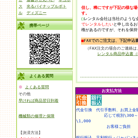
ス
光るパイナップルボト
但し、稀にですが下記の様な場
ル
ディズニー
す。
□
レンタル会社は当社のような
でレンタルしたい
と申し出るお
携帯ページ
権があるのですが、それを保持
■
FAXでのご注文は、下記申込
（FAX注文の場合のご連絡は
レンタル商品申込書（
よくある質問
※
よくある質問
お支払方法
その他
早ければ商品翌日到着
代金引換 代引手数料、お買上金
応じて税別\300～
機械類の修理と保障
\1,000
お客様ご負担
【決済方法】
銀行振込 足利銀行・ジャパンネ