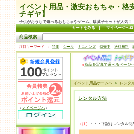
イベント用品・激安おもちゃ・格
チギヤ】
子供がおうちで遊べるおもちゃやゲーム、駄菓子セットが人気！
カートをみる
｜
マイページへロ
商品検索
注目キーワード
特価
シール
ミニオンズ
特売中
送料無料
★
商品を写真で選べるページ
イベント用品ホームへ
>
レンタ
レンタル方法
（
マイページへ
）
レンタル
（注）
・・・下記はレンタル商