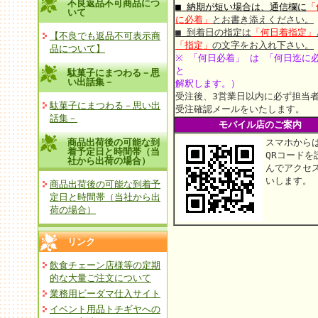
不良返品不可商品につ
■ 納期が短い場合は、通信欄に
「
いて
に必着」
とお書き添えください。
■ 到着日の指定は
「何日着指定」
【不良でも返品不可表示商
「指定」
の文字をお入れ下さい。
品について】
※ 「何日必着」 は 「何日迄に
と
駄菓子にまつわる－思
い出話集－
解釈します。）
受注後、3営業日以内に必ず担当
駄菓子にまつわる－思い出
受注確認メールをいたします。
話集－
モバイル店のご案内
商品出荷後の可能な到
スマホから
着予定日と時間帯（当
QRコードを
社から出荷の場合）
んでアクセ
いします。
商品出荷後の可能な到着予
定日と時間帯（当社から出
荷の場合）
リンク
飲食チェーン店様等の定期
的な大量ご注文について
業務用ビーダマ仕入サイト
イベント用品トチギヤへの