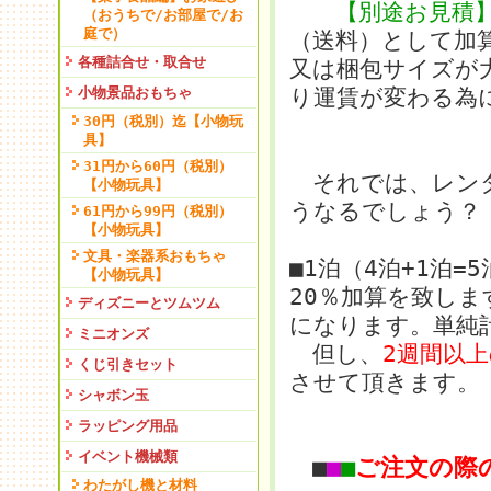
【別途お見積
（おうちで/お部屋で/お
庭で）
（送料）として加
各種詰合せ・取合せ
又は梱包サイズが
小物景品おもちゃ
り運賃が変わる為
30円（税別）迄【小物玩
具】
31円から60円（税別）
それでは、レンタ
【小物玩具】
うなるでしょう？
61円から99円（税別）
【小物玩具】
文具・楽器系おもちゃ
■1泊（4泊+1泊
【小物玩具】
20％加算を致しま
ディズニーとツムツム
になります。単純
ミニオンズ
但し、
2週間以
くじ引きセット
させて頂きます。
シャボン玉
ラッピング用品
イベント機械類
■
■
■
ご注文の際
わたがし機と材料