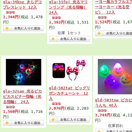
ーヨー風カラフルエ
gla-34koz きらデコ
gla-33fuj 光るマリ
ーヨーヨー（光る空
ブレスレット 12入
ンリング（光る指輪）
ビ） 12入
24入
1,344円
(税込 1,478
1,524円
(税込 1,67
円)
1,392円
(税込 1,531
円)
円)
在庫 1セット
gld-502tat ビッグリ
gla-32san 光るピカ
ボンカチューシャ 12
ピカスピナー指輪（光
入
gld-503tow ピカ
る指輪） 24入
うんち 48入
2,076円
(税込 2,283
1,560円
(税込 1,716
円)
3,744円
(税込 4,11
円)
円)
在庫切れ