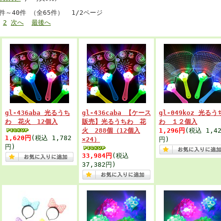
1件～40件 （全65件） 1/2ページ
2
次へ
最後へ
gl-436aba 光るうち
gl-436caba 【ケース
gl-049koz 光るう
わ 花火 12個入
販売】光るうちわ 花
わ １２個入
火 288個（12個入
1,296円
(税込 1,42
1,620円
(税込 1,782
×24）
円)
円)
33,984円
(税込
37,382円)