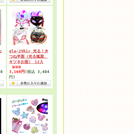
カ
gla-29hir 光る！き
つね半面（光る狐面、
キツネお面） 12入
8
3,168円
(税込 3,484
円)