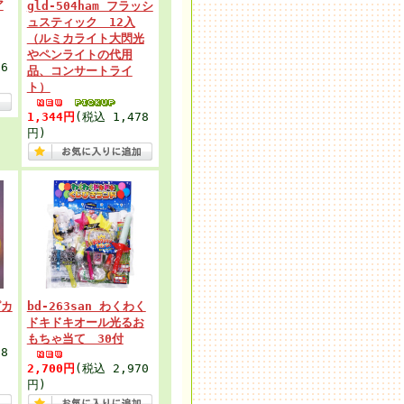
ア
gld-504ham フラッシ
ュスティック 12入
（ルミカライト大閃光
やペンライトの代用
6
品、コンサートライ
ト）
1,344円
(税込 1,478
円)
ピカ
bd-263san わくわく
ドキドキオール光るお
もちゃ当て 30付
8
2,700円
(税込 2,970
円)