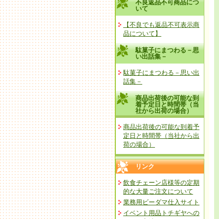
不良返品不可商品につ
いて
【不良でも返品不可表示商
品について】
駄菓子にまつわる－思
い出話集－
駄菓子にまつわる－思い出
話集－
商品出荷後の可能な到
着予定日と時間帯（当
社から出荷の場合）
商品出荷後の可能な到着予
定日と時間帯（当社から出
荷の場合）
リンク
飲食チェーン店様等の定期
的な大量ご注文について
業務用ビーダマ仕入サイト
イベント用品トチギヤへの