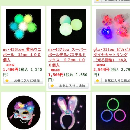
ns-438tow 蓄光ウニ
ns-437tow スーパー
gla-31tow ピカピ
ボール 32mm １００
ボール光るパステルミ
ダイヤカットリング
個入
ックス ２７mm １０
（光る指輪） 48入
０個入
1,400円
(税込 1,540
2,544円
(税込 2,79
円)
1,500円
(税込 1,650
円)
円)