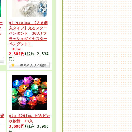
ー
gl-440ima 【３６個
ツ
入タイプ】光るスター
入
ペンダント 36入(フ
ラッシュダイヤスター
ペンダント）
2,304円
(税込 2,534
円)
 光
glu-029tow ピカピカ
入
水族館 48入
3,600円
(税込 3,960
円)