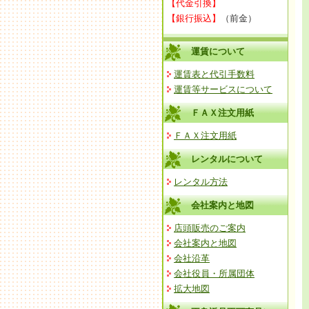
【代金引換】
【銀行振込】
（前金）
運賃について
運賃表と代引手数料
運賃等サービスについて
ＦＡＸ注文用紙
ＦＡＸ注文用紙
レンタルについて
レンタル方法
会社案内と地図
店頭販売のご案内
会社案内と地図
会社沿革
会社役員・所属団体
拡大地図