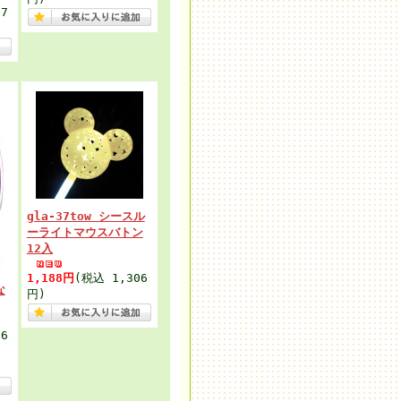
7
gla-37tow シースル
ーライトマウスバトン
12入
1,188円
(税込 1,306
な
円)
6