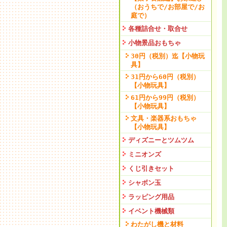
（おうちで/お部屋で/お
庭で）
各種詰合せ・取合せ
小物景品おもちゃ
30円（税別）迄【小物玩
具】
31円から60円（税別）
【小物玩具】
61円から99円（税別）
【小物玩具】
文具・楽器系おもちゃ
【小物玩具】
ディズニーとツムツム
ミニオンズ
くじ引きセット
シャボン玉
ラッピング用品
イベント機械類
わたがし機と材料