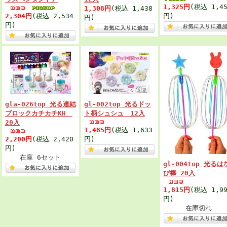
1,325円
(税込 1,45
1,308円
(税込 1,438
2,304円
(税込 2,534
円)
円)
円)
gla-026top 光る連結
gl-002top 光るドッ
ブロックカチカチKH
ト柄シュシュ 12入
20入
1,485円
(税込 1,633
2,200円
(税込 2,420
円)
円)
在庫 6セット
gl-004top 光るは
び棒 20入
1,815円
(税込 1,99
円)
在庫切れ