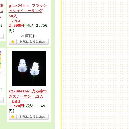
3本
gla-24hir フラッシ
ス
ュシャイニーリング
入
50入
0
2,500円
(税込 2,750
円)
在庫切れ
イ
3
cz-044tow 光る棒つ
きスノーマン 12入
1,320円
(税込 1,452
円)