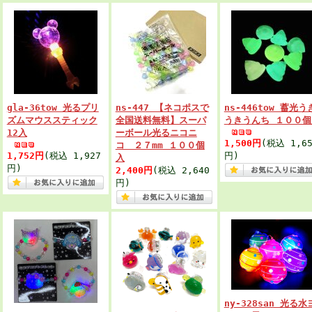
gla-36tow 光るプリ
ns-447 【ネコポスで
ns-446tow 蓄光う
ズムマウススティック
全国送料無料】スーパ
うきうんち １００個
12入
ーボール光るニコニ
1,500円
(税込 1,65
コ ２７mm １００個
1,752円
(税込 1,927
円)
入
円)
2,400円
(税込 2,640
円)
ny-328san 光る水