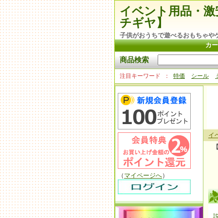
イベント用品・激
チギヤ】
子供がおうちで遊べるおもちゃや
カー
商品検索
注目キーワード
特価
シール
イ
（
マイページへ
）