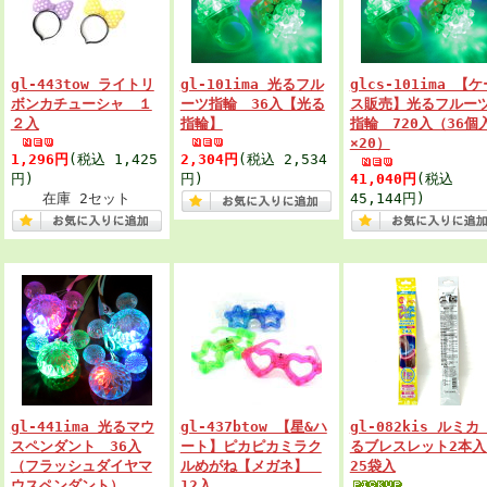
gl-443tow ライトリ
gl-101ima 光るフル
glcs-101ima 【ケ
ボンカチューシャ １
ーツ指輪 36入【光る
ス販売】光るフルー
２入
指輪】
指輪 720入（36個
×20）
1,296円
(税込 1,425
2,304円
(税込 2,534
円)
円)
41,040円
(税込
在庫 2セット
45,144円)
gl-441ima 光るマウ
gl-437btow 【星&ハ
gl-082kis ルミカ
スペンダント 36入
ート】ピカピカミラク
るブレスレット2本
（フラッシュダイヤマ
ルめがね【メガネ】
25袋入
ウスペンダント）
12入