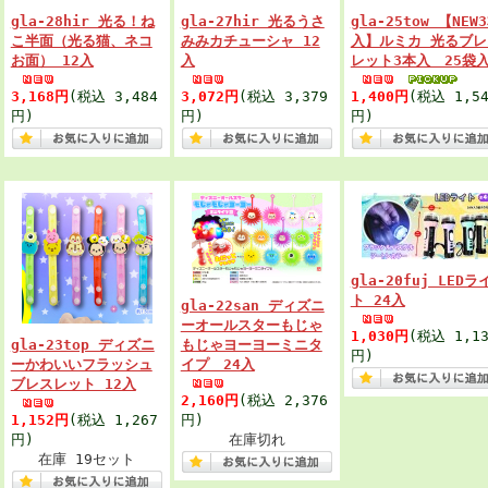
gla-28hir 光る！ね
gla-27hir 光るうさ
gla-25tow 【NEW
こ半面（光る猫、ネコ
みみカチューシャ 12
入】ルミカ 光るブレ
お面） 12入
入
レット3本入 25袋
3,168円
(税込 3,484
3,072円
(税込 3,379
1,400円
(税込 1,54
円)
円)
円)
gla-20fuj LEDラ
ト 24入
gla-22san ディズニ
ーオールスターもじゃ
1,030円
(税込 1,13
gla-23top ディズニ
もじゃヨーヨーミニタ
円)
ーかわいいフラッシュ
イプ 24入
ブレスレット 12入
2,160円
(税込 2,376
1,152円
(税込 1,267
円)
円)
在庫切れ
在庫 19セット