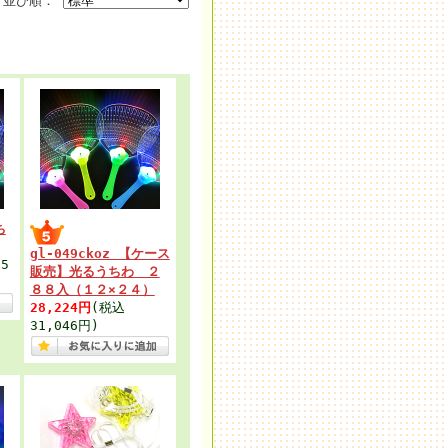
並び順：
ち
gl-049ckoz 【ケース
5
販売】光るうちわ ２
８８入（１２×２４）
28,224円
(税込
31,046円)