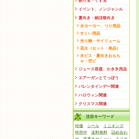
割り玉・くす玉
イベント、ノンジャンル
夏向き・納涼祭向き
水ヨーヨー、つり用品
すくい用品
光り物・サイリューム
花火（セット・単品）
水ピス・夏向きおもち
ゃ・空ビ
ジュース容器、かき氷用品
エアーガンとてっぽう
バレンタインデー関連
ハロウィン関連
クリスマス関連
注目キーワード
特価
シール
ミニオンズ
特売中
送料無料
詰め合わ
せ
落書きせんべい
ネコポ