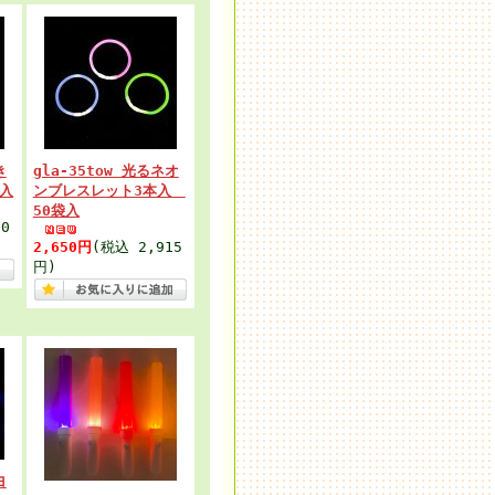
き
gla-35tow 光るネオ
入
ンブレスレット3本入
50袋入
0
2,650円
(税込 2,915
円)
ヨ