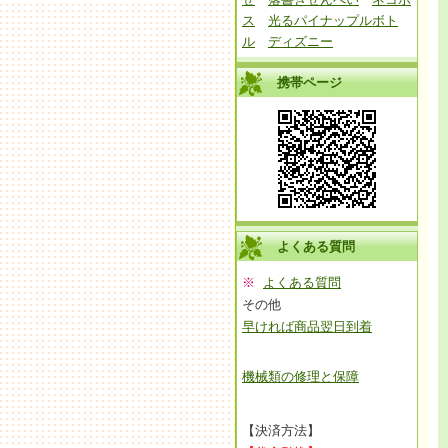
ス
光るパイナップルボト
ル
ディズニー
携帯ページ
よくある質問
※
よくある質問
その他
早ければ商品翌日到着
機械類の修理と保障
【決済方法】