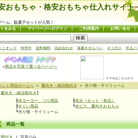
安おもちゃ・格安おもちゃ仕入れサイト
ゲーム、駄菓子セットが人気！
トをみる
｜
マイページへログイン
｜
ご利用案内
｜
お問い合せ
ミニオンズ
特売中
送料無料
詰め合わせ
落書きせんべい
ネコポス
光るパ
★
商品を写真で選べるページへ
スマホはこちらから
ベント用品ホームへ
>
夏向き・納涼祭向き
> 光り物・サイリューム
【
夏向き・納涼祭向き
】
┣
水ヨーヨー、つり用品
┣
花火（セット・単品）
┣
すくい用品
┗
水ピス、夏向きおもちゃ
┗光り物・サイリューム
商品一覧
説明付き
/ 写真のみ