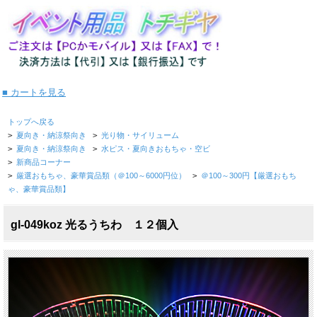
■ カートを見る
トップへ戻る
>
夏向き・納涼祭向き
>
光り物・サイリューム
>
夏向き・納涼祭向き
>
水ピス・夏向きおもちゃ・空ビ
>
新商品コーナー
>
厳選おもちゃ、豪華賞品類（＠100～6000円位）
>
＠100～300円【厳選おもち
ゃ、豪華賞品類】
gl-049koz 光るうちわ １２個入