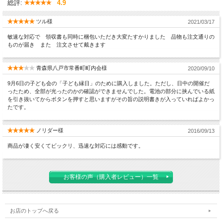
総評:
4.9
※商品名と柄の色は変化する事がございます。予めご了承ください。
ツル様
2021/03/17
敏速な対応で 領収書も同時に梱包いただき大変たすかりました 品物も注文通りの
ものが届き また 注文させて戴きます
青森県八戸市常番町町内会様
2020/09/10
9月6日の子ども会の「子ども縁日」のために購入しました。ただし、日中の開催だ
ったため、全部が光ったのかの確認ができませんでした。電池の部分に挟んでいる紙
を引き抜いてからボタンを押すと思いますがその旨の説明書きが入っていればよかっ
たです。
ノリダー様
2016/09/13
商品が凄く安くてビックリ、迅速な対応には感動です。
お客様の声（購入者レビュー）一覧
お店のトップへ戻る