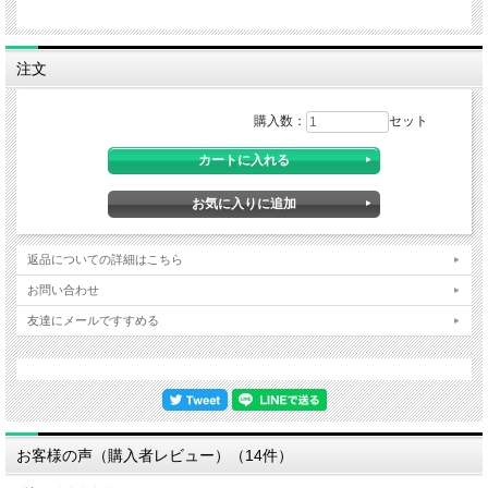
注文
購入数：
セット
返品についての詳細はこちら
まさに夏の定番中の定番！！歴史の古いずっと夏の人気商品です！！
お問い合わせ
■
最近の「花火柄」や「祭柄」、「金魚柄」、「ナイスうちわ」等よりひと回り大
友達にメールですすめる
きな実用タイプです。
■絶縁体が挿入しております。3色のライトが点滅。ボタンを押す度に点滅の仕方
が変化します。
■取っ手の部分に弾力があり、実用性にも優れます。
お客様の声（購入者レビュー）（14件）
■1個あたりの単価は税別108円。商品サイズ約２７．５×１６．８×１．４cm、電
池付き。 柄の色アソート。