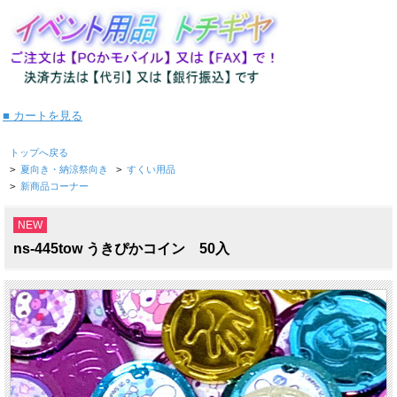
■ カートを見る
トップへ戻る
>
夏向き・納涼祭向き
>
すくい用品
>
新商品コーナー
NEW
ns-445tow うきぴかコイン 50入