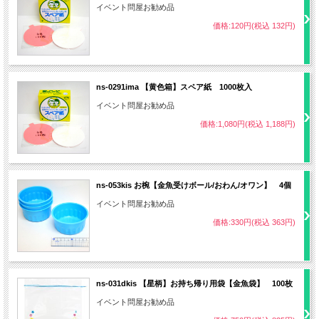
イベント問屋お勧め品
価格:120円(税込 132円)
ns-0291ima 【黄色箱】スペア紙 1000枚入
イベント問屋お勧め品
価格:1,080円(税込 1,188円)
水に浮く人気な浮き物シリーズ。すくい用に最適！！
■サイズ W40*H2.5*D40ｍm
■色柄アソート。
ns-053kis お椀【金魚受けボール/おわん/オワン】 4個
イベント問屋お勧め品
価格:330円(税込 363円)
ns-031dkis 【星柄】お持ち帰り用袋【金魚袋】 100枚
イベント問屋お勧め品