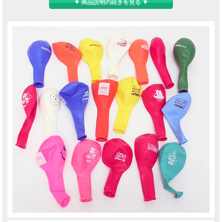
▼ 商品説明の続きを見る ▼
こちらの商品は、過去3年以内にご注文頂き、版がある方用です。
フーセン代、印
刷代込みの価格です。３年以内に作った版が無い場合は、版代（通常10,725円）が
別途かかります。名入りの文字欄に名入りする文字をご記入下さい。ロゴや絵など
がある場合は原稿を、メールに添付して頂くか、予め郵送して頂きます。特に文
字・絵のご指定のない場合は、おまかせ、又はご指定書体でもお作りいたします。
納期約3週間。お急ぎの際は、お問い合わせください。版を以前に作ってある場合
は、期間は多少短縮されます。ガス注入可。 原稿送信先メールアドレス
info@tochigiya.com