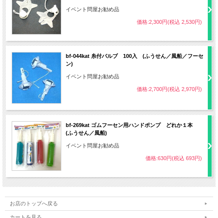
イベント問屋お勧め品
価格:2,300円(税込 2,530円)
bf-044kat 糸付バルブ 100入 (ふうせん／風船／フーセ
ン)
イベント問屋お勧め品
価格:2,700円(税込 2,970円)
bf-269kat ゴムフーセン用ハンドポンプ どれか１本
(ふうせん／風船)
イベント問屋お勧め品
価格:630円(税込 693円)
お店のトップへ戻る
カートを見る