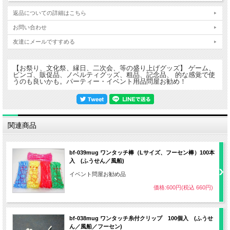
返品についての詳細はこちら
お問い合わせ
友達にメールですすめる
【お祭り、文化祭、縁日、二次会、等の盛り上げグッズ】 ゲーム、
ビンゴ、販促品、ノベルティグッズ、粗品、記念品、 的な感覚で使
うのも良いかも。パーティー・イベント用品問屋お勧め！
関連商品
bf-039mug ワンタッチ棒（Lサイズ、フーセン棒）100本
入 (ふうせん／風船)
イベント問屋お勧め品
価格:600円(税込 660円)
bf-038mug ワンタッチ糸付クリップ 100個入 (ふうせ
ん／風船／フーセン)