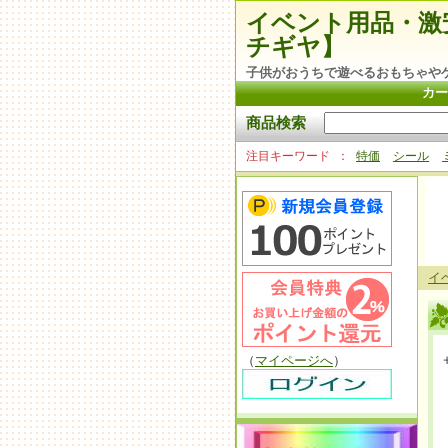
イベント用品・激
チギヤ】
子供がおうちで遊べるおもちゃや
カー
商品検索
注目キーワード
特価
シール
イ
（
マイページへ
）