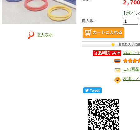
2,7
[ポイン
購入数:
拡大表示
返品につ
この商品
友達にメ