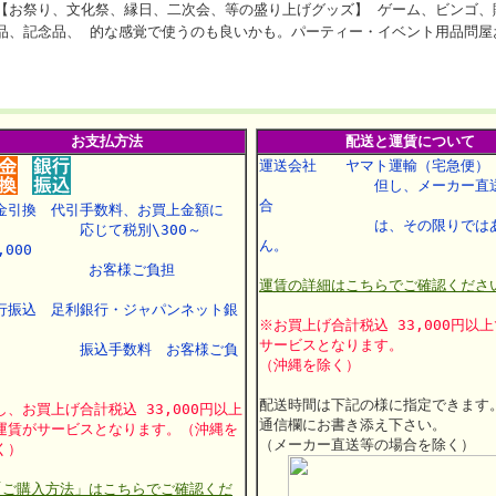
【お祭り、文化祭、縁日、二次会、等の盛り上げグッズ】 ゲーム、ビンゴ、
品、記念品、 的な感覚で使うのも良いかも。パーティー・イベント用品問屋
お支払方法
配送と運賃について
運送会社 ヤマト運輸（宅急便）
但し、メーカー直送
合
金引換 代引手数料、お買上金額に
は、その限りではあ
応じて税別\300～
ん。
,000
お客様ご負担
運賃の詳細はこちらでご確認くださ
行振込 足利銀行・ジャパンネット銀
※お買上げ合計税込 33,000円以
行
サービスとなります。
振込手数料 お客様ご負
（沖縄を除く）
配送時間は下記の様に指定できます
し、お買上げ合計税込 33,000円以上
通信欄にお書き添え下さい。
運賃がサービスとなります。（沖縄を
（メーカー直送等の場合を除く）
く）
「ご購入方法」はこちらでご確認くだ