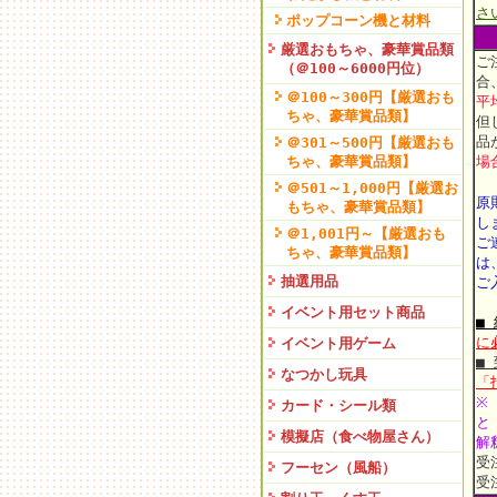
さ
ポップコーン機と材料
厳選おもちゃ、豪華賞品類
ご
（＠100～6000円位）
合
＠100～300円【厳選おも
平
ちゃ、豪華賞品類】
但
品
＠301～500円【厳選おも
ちゃ、豪華賞品類】
場
＠501～1,000円【厳選お
原
もちゃ、豪華賞品類】
し
＠1,001円～【厳選おも
ご
ちゃ、豪華賞品類】
は
抽選用品
ご
イベント用セット商品
■
に
イベント用ゲーム
■
なつかし玩具
「
※
カード・シール類
と
模擬店（食べ物屋さん）
解
受
フーセン（風船）
受