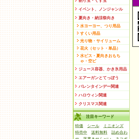
割り玉・くす玉
イベント、ノンジャンル
夏向き・納涼祭向き
水ヨーヨー、つり用品
すくい用品
光り物・サイリューム
花火（セット・単品）
水ピス・夏向きおもち
ゃ・空ビ
ジュース容器、かき氷用品
エアーガンとてっぽう
バレンタインデー関連
ハロウィン関連
クリスマス関連
注目キーワード
特価
シール
ミニオンズ
特売中
送料無料
詰め合わ
せ
落書きせんべい
ネコポ