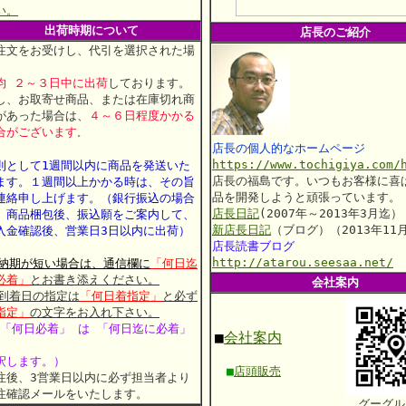
い。
出荷時期について
店長のご紹介
注文をお受けし、代引を選択された場
、
均 ２～３日中に出荷
しております。
し、お取寄せ商品、または在庫切れ商
があった場合は、
４～６日程度かかる
合がございます
。
店長の個人的なホームページ
https://www.tochigiya.com/
則として1週間以内に商品を発送いた
店長の福島です。いつもお客様に喜
ます。
１週間以上かかる時は、その旨
品を開発しようと頑張っています。
連絡申し上げます。
（銀行振込の場合
店長日記
(2007年～2013年3月迄）
、商品梱包後、振込願をご案内して、
新店長日記
（ブログ）（2013年11
入金確認後、営業日3日以内に出荷）
店長読書ブログ
http://atarou.seesaa.net/
 納期が短い場合は、通信欄に
「何日迄
必着」
とお書き添えください。
会社案内
 到着日の指定は
「何日着指定」
と必ず
指定」
の文字をお入れ下さい。
 「何日必着」 は 「何日迄に必着」
■
会社案内
釈します。）
■
店頭販売
注後、3営業日以内に必ず担当者より
注確認メールをいたします。
グーグル