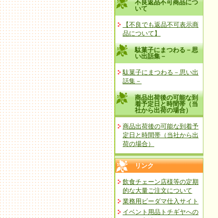
不良返品不可商品につ
いて
【不良でも返品不可表示商
品について】
駄菓子にまつわる－思
い出話集－
駄菓子にまつわる－思い出
話集－
商品出荷後の可能な到
着予定日と時間帯（当
社から出荷の場合）
商品出荷後の可能な到着予
定日と時間帯（当社から出
荷の場合）
リンク
飲食チェーン店様等の定期
的な大量ご注文について
業務用ビーダマ仕入サイト
イベント用品トチギヤへの