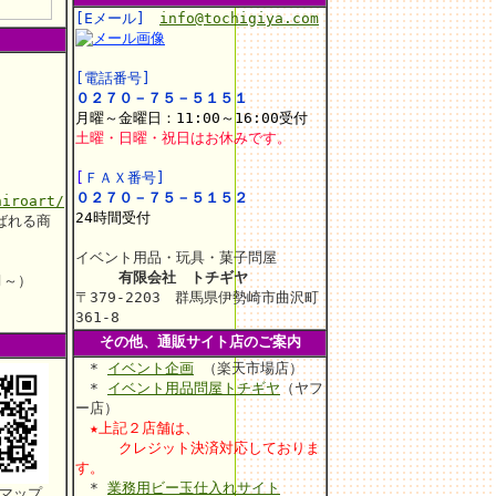
[Eメール]
info@tochigiya.com
[電話番号]
０２７０－７５－５１５１
月曜～金曜日：11:00～16:00受付
土曜・日曜・祝日はお休みです。
[
ＦＡＸ番号]
０２７０－７５－５１５２
hiroart/
24時間受付
ばれる商
イベント用品・玩具・菓子問屋
有限会社 トチギヤ
月～）
〒379-2203 群馬県伊勢崎市曲沢町
361-8
その他、通販サイト店のご案内
*
イベント企画
（楽天市場店）
*
イベント用品問屋トチギヤ
（ヤフ
ー店）
★上記２店舗は、
クレジット決済対応しておりま
す。
*
業務用ビー玉仕入れサイト
マップ