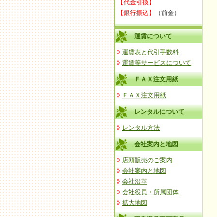
【代金引換】
【銀行振込】
（前金）
運賃について
運賃表と代引手数料
運賃等サービスについて
ＦＡＸ注文用紙
ＦＡＸ注文用紙
レンタルについて
レンタル方法
会社案内と地図
店頭販売のご案内
会社案内と地図
会社沿革
会社役員・所属団体
拡大地図