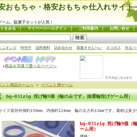
安おもちゃ・格安おもちゃ仕入れサイト
ゲーム、駄菓子セットが人気！
トをみる
｜
マイページへログイン
｜
ご利用案内
｜
お問い合せ
ミニオンズ
特売中
送料無料
詰め合わせ
落書きせんべい
ネコポス
光るパ
★
商品を写真で選べるページへ
スマホはこちらから
ベント用品ホームへ
>
イベント用ゲーム
bg-031zig 投げ輪9個（輪のみです。抽選輪投げゲーム用）
サイズ直径外側約150mm、内側約124mm、輪の太さ約13mmです。素材は多
bg-031zig 投げ輪9
ーム用）
価格: