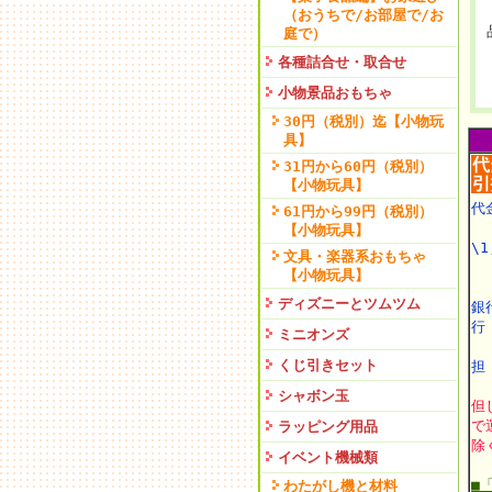
（おうちで/お部屋で/お
庭で）
各種詰合せ・取合せ
小物景品おもちゃ
30円（税別）迄【小物玩
具】
31円から60円（税別）
【小物玩具】
代
61円から99円（税別）
【小物玩具】
\1
文具・楽器系おもちゃ
【小物玩具】
ディズニーとツムツム
銀
ミニオンズ
くじ引きセット
担
シャボン玉
但
で
ラッピング用品
除
イベント機械類
■
わたがし機と材料