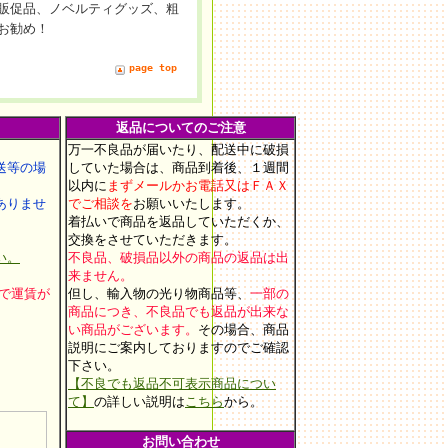
販促品、ノベルティグッズ、粗
お勧め！
page top
返品についてのご注意
万一不良品が届いたり、配送中に破損
等の場
していた場合は、商品到着後、１週間
以内に
まずメールかお電話又はＦＡＸ
りませ
でご相談を
お願いいたします
。
着払いで商品を返品していただくか、
交換をさせていただきます。
い。
不良品、破損品以外の商品の返品は出
来ません。
上で運賃が
但し、輸入物の光り物商品等、
一部の
商品につき、不良品でも返品が出来な
い商品がございます。
その場合、商品
説明にご案内しておりますのでご確認
。
下さい。
【不良でも返品不可表示商品につい
て】
の詳しい説明は
こちら
から。
お問い合わせ