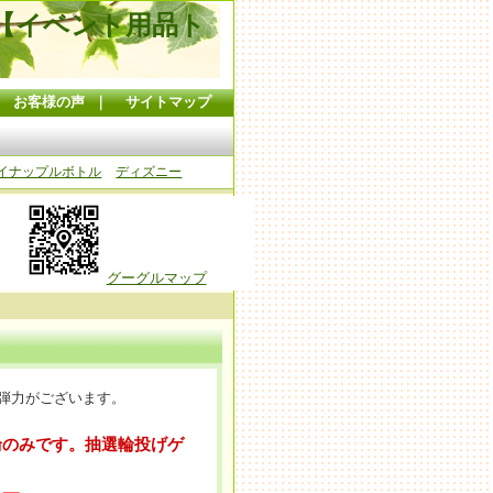
【イベント用品ト
｜
お客様の声
｜
サイトマップ
イナップルボトル
ディズニー
グーグルマップ
少弾力がございます。
個（輪のみです。抽選輪投げゲ