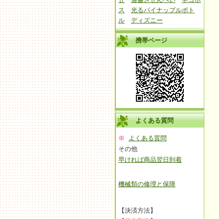
ス
光るパイナップルボト
ル
ディズニー
携帯ページ
よくある質問
※
よくある質問
その他
早ければ商品翌日到着
機械類の修理と保障
【決済方法】