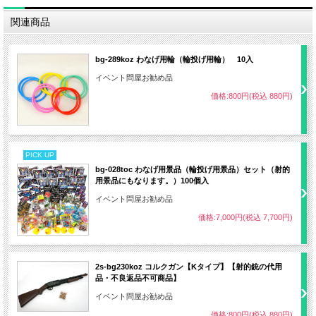
幅 約７０ｃｍ、高さ 約５５ｃｍ、奥行 約３６ｃｍ。
関連商品
■ セット内容
大型射的用ディスプレイ １個
吸盤ライフル ２個 （弾計２０発）
ダミーターゲット ５個
bg-289koz わなげ用輪（輪投げ用輪） 10入
イベント問屋お勧め品
■ 景品をたくさん並べられる、４段×幅広仕様！！
価格:800円(税込 880円)
■ ご注意！！
景品は別売りです。
■ お勧め射的用景品セット
・
射的用景品セット １００個入
PICK UP
・
射的おもちゃパック ２００個入
・
たまて箱パック １００個
bg-028toc わなげ用景品（輪投げ用景品）セット（射的
用景品にもなります。）100個入
イベント問屋お勧め品
価格:7,000円(税込 7,700円)
2s-bg230koz コルクガン【Kタイプ】【射的銃の代用
品・不良返品不可商品】
イベント問屋お勧め品
価格:800円(税込 880円)