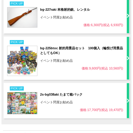
PICK UP
bg-227raki 本格射的銃、レンタル
イベント問屋お勧め品
価格:6,300円(税込 6,930円)
PICK UP
bg-225btoc 射的用景品セット 100個入（輪投げ用景品
としてもOK）
イベント問屋お勧め品
価格:9,600円(税込 10,560円)
PICK UP
2s-bg038aki たまて箱パック
イベント問屋お勧め品
価格:17,700円(税込 19,470円)