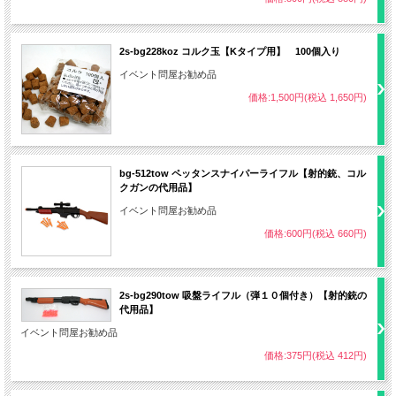
2s-bg228koz コルク玉【Kタイプ用】 100個入り
イベント問屋お勧め品
価格:1,500円(税込 1,650円)
bg-512tow ペッタンスナイパーライフル【射的銃、コル
クガンの代用品】
イベント問屋お勧め品
価格:600円(税込 660円)
2s-bg290tow 吸盤ライフル（弾１０個付き）【射的銃の
代用品】
イベント問屋お勧め品
価格:375円(税込 412円)