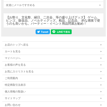
友達にメールですすめる
【お祭り、文化祭、縁日、二次会、等の盛り上げグッズ】 ゲーム、
ビンゴ、販促品、ノベルティグッズ、粗品、記念品、 的な感覚で使
うのも良いかも。パーティー・イベント用品問屋お勧め！
お店のトップへ戻る
カートを見る
マイページへ
お客様の声を見る
■商品サイズ：長さ約23.5cm
お気に入りリストを見る
■材質：ポロプロピレン（ストロー部分）、ポリエチレン（本体）、シリコーン
ご利用案内
（ゴム部分）
特定商取引法表示
当社で扱っている
『かき氷シロップ』
でご使用の場合は本商品の管を適当な長さに
個人情報の取扱い
切ってご利用ください。
サイトマップ
とり付ける容器の口径によっては使用できないものもありますので、取り付ける容
器の口径をご確認ください。
お問い合わせ