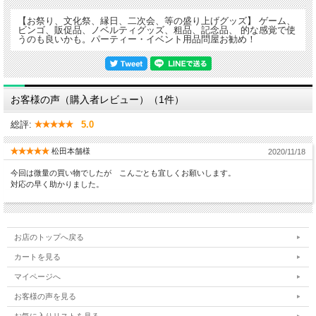
【お祭り、文化祭、縁日、二次会、等の盛り上げグッズ】 ゲーム、
ビンゴ、販促品、ノベルティグッズ、粗品、記念品、 的な感覚で使
うのも良いかも。パーティー・イベント用品問屋お勧め！
お客様の声（購入者レビュー）（1件）
総評:
5.0
松田本舗様
2020/11/18
今回は微量の買い物でしたが こんごとも宜しくお願いします。
対応の早く助かりました。
お店のトップへ戻る
カートを見る
マイページへ
お客様の声を見る
お気に入りリストを見る