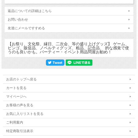
返品についての詳細はこちら
お問い合わせ
友達にメールですすめる
【お祭り、文化祭、縁日、二次会、等の盛り上げグッズ】 ゲーム、
ビンゴ、販促品、ノベルティグッズ、粗品、記念品、 的な感覚で使
うのも良いかも。パーティー・イベント用品問屋お勧め！
お店のトップへ戻る
カートを見る
マイページへ
お客様の声を見る
こちらは同一キャラクター２０枚単位での販売です。
サイズ：約５１×２８ｃｍ
お気に入りリストを見る
ご利用案内
特定商取引法表示