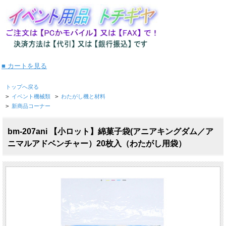
■ カートを見る
トップへ戻る
>
イベント機械類
>
わたがし機と材料
>
新商品コーナー
bm-207ani 【小ロット】綿菓子袋(アニアキングダム／ア
ニマルアドベンチャー）20枚入（わたがし用袋）