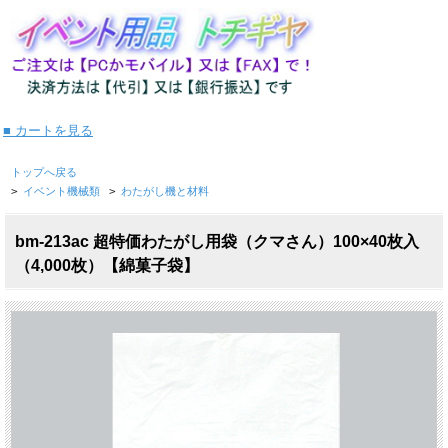
■ カートを見る
トップへ戻る
>
イベント機械類
>
わたがし機と材料
bm-213ac 超特価わたがし用袋（クマさん）100×40枚入
（4,000枚）【綿菓子袋】