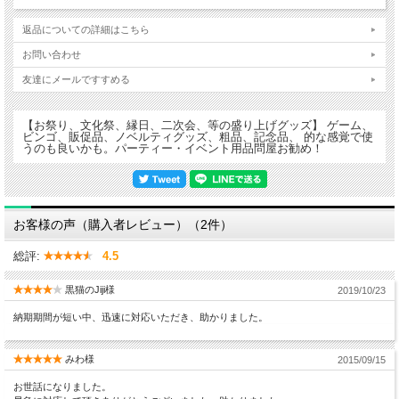
三角くじの当りや等数に関する印刷ミスや、納入ミス、枚数に関して当社は一切責
任は負いません。
返品についての詳細はこちら
メーカーサイドとしましても、それらの責任は一切負わない意向です。
従いまして、三角くじのご使用者はその点を十分にご理解の上、注意してご使用下
お問い合わせ
さい。
豪華商品の当るくじは、別売りのオープン三角くじを使い、印などを押して作成し
友達にメールですすめる
たり、
多くの当りを出す場合など、担当者が確認をしながら少しずつ使用する等のご配慮
が必要です。
【お祭り、文化祭、縁日、二次会、等の盛り上げグッズ】 ゲーム、
また、ご使用の前に梱包された中から抜き打ちで幾つかご担当者が試しにあけて確
ビンゴ、販促品、ノベルティグッズ、粗品、記念品、 的な感覚で使
うのも良いかも。パーティー・イベント用品問屋お勧め！
かめてみる等
の確認も必要です。なお、多くのメーカーが同じデザイン、同じ大きさで三角くじ
を製造しております。
大きなイベント会場や、継続的なイベント等で、他の三角くじが紛れ込む可能性も
ございますので、
十分ご注意下さい。
お客様の声（購入者レビュー）（2件）
これらをご理解頂いて、この完成品をどうしても使いたい方のみ、ご注文下さい。
総評:
4.5
黒猫のJiji様
2019/10/23
納期期間が短い中、迅速に対応いただき、助かりました。
みわ様
2015/09/15
お世話になりました。