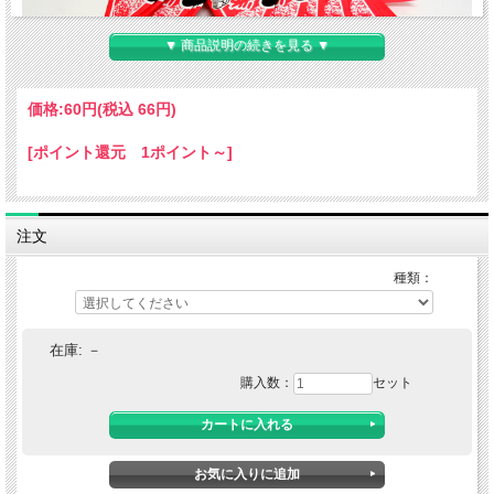
▼ 商品説明の続きを見る ▼
価格:
60円
(税込 66円)
[ポイント還元 1ポイント～]
注文
種類：
在庫:
－
1等を開いたところの写真です。
購入数：
セット
商品サイズ約８．７×８．７×１２．３cm。
ご注意！（必ず下記内容を読み、ご了承の上、ご
注文下さい。）