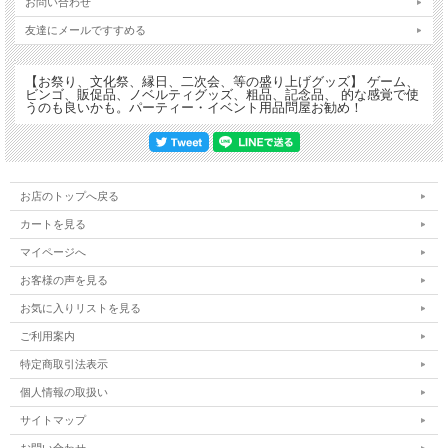
お問い合わせ
友達にメールですすめる
【お祭り、文化祭、縁日、二次会、等の盛り上げグッズ】 ゲーム、
ビンゴ、販促品、ノベルティグッズ、粗品、記念品、 的な感覚で使
うのも良いかも。パーティー・イベント用品問屋お勧め！
サイズ/高さ21.5cm×11cm国産品で、よく響きます。 上の写真は「大」と「小」を
比較したところです。 響き方にかなりの差がございます。「大」は心地よく如何
にも抽選会らしく大きな響きです。それに比べ「小」も良く響きますが、音はかな
り甲高く響きます。
お店のトップへ戻る
カートを見る
マイページへ
お客様の声を見る
お気に入りリストを見る
ご利用案内
特定商取引法表示
個人情報の取扱い
サイトマップ
お問い合わせ