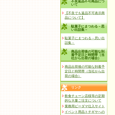
不良返品不可商品につ
いて
【不良でも返品不可表示商
品について】
駄菓子にまつわる－思
い出話集－
駄菓子にまつわる－思い出
話集－
商品出荷後の可能な到
着予定日と時間帯（当
社から出荷の場合）
商品出荷後の可能な到着予
定日と時間帯（当社から出
荷の場合）
リンク
飲食チェーン店様等の定期
的な大量ご注文について
業務用ビーダマ仕入サイト
イベント用品トチギヤへの