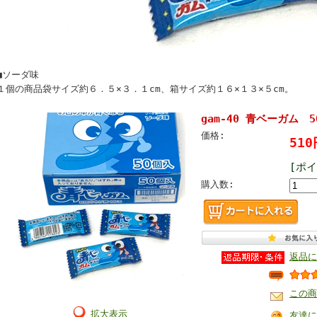
■ソーダ味
１個の商品袋サイズ約６．５×３．１cm、箱サイズ約１６×１３×５cm。
gam-40 青ベーガム 
価格:
51
[ポ
購入数:
返品に
この商
拡大表示
友達に