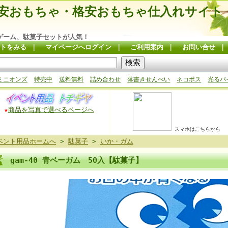
安おもちゃ・格安おもちゃ仕入れサイト
ゲーム、駄菓子セットが人気！
トをみる
｜
マイページへログイン
｜
ご利用案内
｜
お問い合せ
ミニオンズ
特売中
送料無料
詰め合わせ
落書きせんべい
ネコポス
光るパ
★
商品を写真で選べるページへ
スマホはこちらから
ベント用品ホームへ
>
駄菓子
>
いか・ガム
gam-40 青ベーガム 50入【駄菓子】