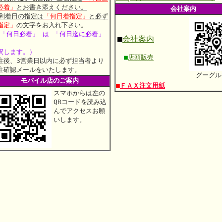
必着」
とお書き添えください。
会社案内
 到着日の指定は
「何日着指定」
と必ず
指定」
の文字をお入れ下さい。
 「何日必着」 は 「何日迄に必着」
■
会社案内
釈します。）
■
店頭販売
注後、3営業日以内に必ず担当者より
注確認メールをいたします。
グーグル
モバイル店のご案内
■
ＦＡＸ注文用紙
スマホからは左の
QRコードを読み込
んでアクセスお願
いします。