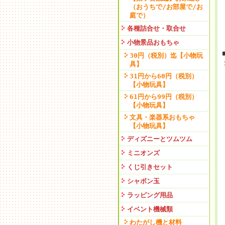
（おうちで/お部屋で/お
庭で）
各種詰合せ・取合せ
小物景品おもちゃ
30円（税別）迄【小物玩
具】
31円から60円（税別）
【小物玩具】
61円から99円（税別）
【小物玩具】
文具・楽器系おもちゃ
【小物玩具】
ディズニーとツムツム
ミニオンズ
くじ引きセット
シャボン玉
ラッピング用品
イベント機械類
わたがし機と材料