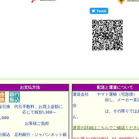
お支払方法
配送と運賃について
運送会社 ヤマト運輸（宅急便）
但し、メーカー直送
合
金引換 代引手数料、お買上金額に
は、その限りではあ
応じて税別\300～
ん。
,000
お客様ご負担
運賃の詳細はこちらでご確認くださ
行振込 足利銀行・ジャパンネット銀
※お買上げ合計税込 33,000円以