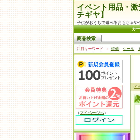
イベント用品・激
チギヤ】
子供がおうちで遊べるおもちゃや
カー
商品検索
注目キーワード
特価
シール
イ
（
マイページへ
）