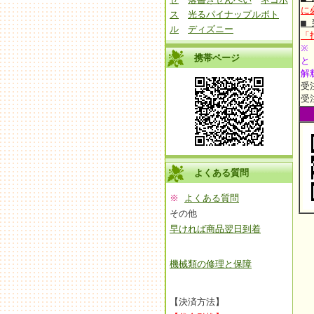
に
ス
光るパイナップルボト
■
ル
ディズニー
「
※
携帯ページ
と
解
受
受
よくある質問
※
よくある質問
その他
早ければ商品翌日到着
機械類の修理と保障
【決済方法】