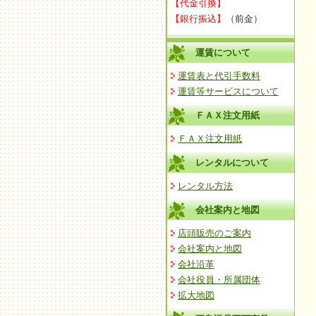
【代金引換】
【銀行振込】
（前金）
運賃について
運賃表と代引手数料
運賃等サービスについて
ＦＡＸ注文用紙
ＦＡＸ注文用紙
レンタルについて
レンタル方法
会社案内と地図
店頭販売のご案内
会社案内と地図
会社沿革
会社役員・所属団体
拡大地図