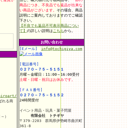
商品につき、不良品でも返品が出来な
い商品がございます。
その場合、商品
説明にご案内しておりますのでご確認
。
下さい。
【不良でも返品不可表示商品につい
て】
の詳しい説明は
こちら
から。
お問い合わせ
[Eメール]
info@tochigiya.com
[電話番号]
０２７０－７５－５１５１
月曜～金曜日：11:00～16:00受付
土曜・日曜・祝日はお休みです。
[
ＦＡＸ番号]
０２７０－７５－５１５２
hiroart/
24時間受付
ばれる商
イベント用品・玩具・菓子問屋
有限会社 トチギヤ
月～）
〒379-2203 群馬県伊勢崎市曲沢町
361-8