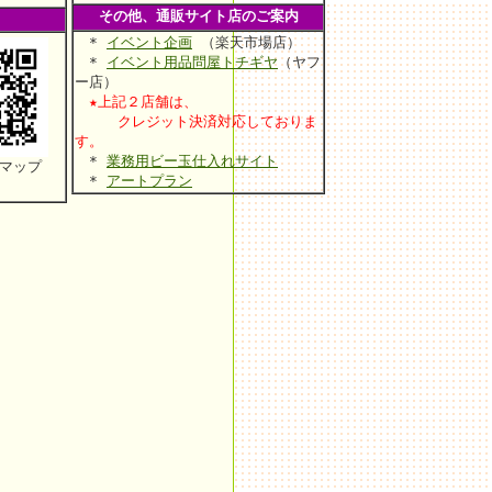
その他、通販サイト店のご案内
*
イベント企画
（楽天市場店）
*
イベント用品問屋トチギヤ
（ヤフ
ー店）
★上記２店舗は、
クレジット決済対応しておりま
す。
*
業務用ビー玉仕入れサイト
マップ
*
アートプラン