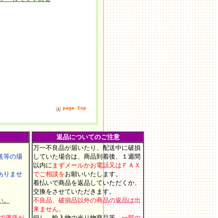
page top
返品についてのご注意
万一不良品が届いたり、配送中に破損
等の場
していた場合は、商品到着後、１週間
以内に
まずメールかお電話又はＦＡＸ
りませ
でご相談を
お願いいたします
。
着払いで商品を返品していただくか、
交換をさせていただきます。
い。
不良品、破損品以外の商品の返品は出
来ません。
上で運賃が
但し、輸入物の光り物商品等、
一部の