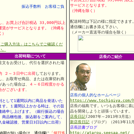
行
サービスとなります。
振込手数料 お客様ご負
（沖縄を除く）
配送時間は下記の様に指定できます
し、お買上げ合計税込 33,000円以上
通信欄にお書き添え下さい。
運賃がサービスとなります。（沖縄を
（メーカー直送等の場合を除く）
く）
「ご購入方法」はこちらでご確認くだ
い。
出荷時期について
店長のご紹介
注文をお受けし、代引を選択された場
、
均 ２～３日中に出荷
しております。
し、お取寄せ商品、または在庫切れ商
があった場合は、
４～６日程度かかる
合がございます
。
店長の個人的なホームページ
https://www.tochigiya.com/
則として1週間以内に商品を発送いた
店長の福島です。いつもお客様に喜
ます。
１週間以上かかる時は、その旨
品を開発しようと頑張っています。
連絡申し上げます。
（銀行振込の場合
店長日記
(2007年～2013年3月迄）
、商品梱包後、振込願をご案内して、
新店長日記
（ブログ）（2013年11
入金確認後、営業日3日以内に出荷）
店長読書ブログ
http://atarou.seesaa.net/
 納期が短い場合は、通信欄に
「何日迄