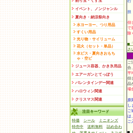
割り玉・くす玉
イベント、ノンジャンル
担
夏向き・納涼祭向き
但
水ヨーヨー、つり用品
で
すくい用品
除
光り物・サイリューム
■
花火（セット・単品）
さ
水ピス・夏向きおもち
ゃ・空ビ
ご
ジュース容器、かき氷用品
合
平
エアーガンとてっぽう
但
バレンタインデー関連
品
場
ハロウィン関連
クリスマス関連
原
し
ご
注目キーワード
は
特価
シール
ミニオンズ
ご
特売中
送料無料
詰め合わ
■
せ
落書きせんべい
ネコポ