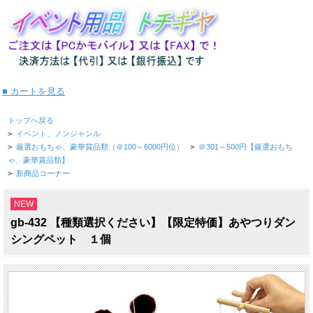
■ カートを見る
トップへ戻る
>
イベント、ノンジャンル
>
厳選おもちゃ、豪華賞品類（＠100～6000円位）
>
＠301～500円【厳選おもち
ゃ、豪華賞品類】
>
新商品コーナー
NEW
gb-432 【種類選択ください】【限定特価】あやつりダン
シングペット １個