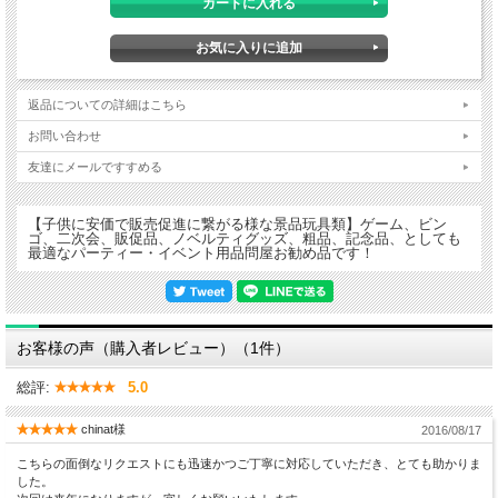
返品についての詳細はこちら
お問い合わせ
友達にメールですすめる
【子供に安価で販売促進に繋がる様な景品玩具類】ゲーム、ビン
ゴ、二次会、販促品、ノベルティグッズ、粗品、記念品、としても
最適なパーティー・イベント用品問屋お勧め品です！
袋サイズ24×8.5cm、色柄アソート、組立て式。
お客様の声（購入者レビュー）（1件）
総評:
5.0
chinat様
2016/08/17
こちらの面倒なリクエストにも迅速かつご丁寧に対応していただき、とても助かりま
した。