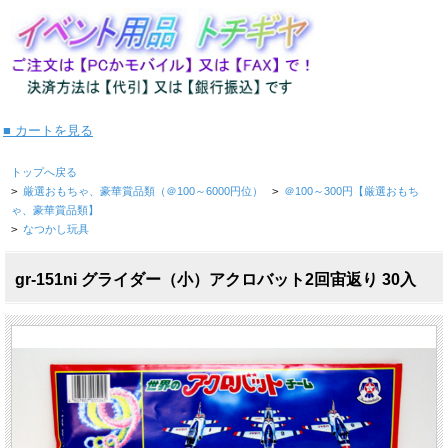
■ カートを見る
トップへ戻る
>
厳選おもちゃ、豪華賞品類（＠100～6000円位）
>
＠100～300円【厳選おもち
ゃ、豪華賞品類】
>
なつかし玩具
gr-151ni グライダー（小）アクロバット2回宙返り 30入