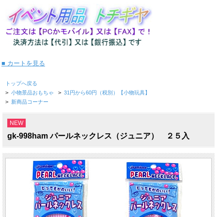
■ カートを見る
トップへ戻る
>
小物景品おもちゃ
>
31円から60円（税別）【小物玩具】
>
新商品コーナー
NEW
gk-998ham パールネックレス（ジュニア） ２５入