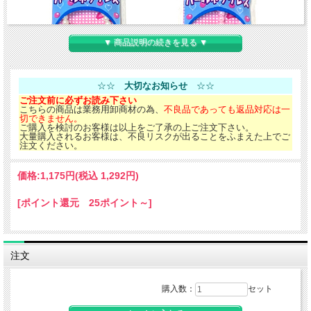
▼ 商品説明の続きを見る ▼
☆☆
大切なお知らせ
☆☆
ご注文前に必ずお読み下さい
こちらの商品は業務用卸商材の為、
不良品であっても返品対応は一
切できません。
ご購入を検討のお客様は以上をご了承の上ご注文下さい。
大量購入されるお客様は、不良リスクが出ることをふまえた上でご
注文ください。
価格:
1,175円
(税込 1,292円)
[ポイント還元 25ポイント～]
綺麗でお洒落なネックレス！！
■袋サイズ、約26×7.5cm（ヘッダー部分含む）。
注文
■2色アソート。1個あたり単価税別47円。
購入数：
セット