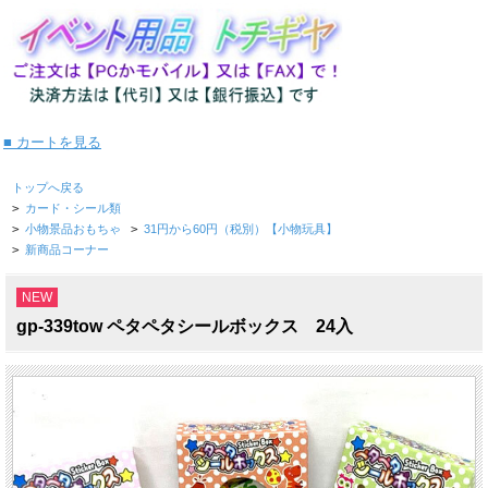
■ カートを見る
トップへ戻る
>
カード・シール類
>
小物景品おもちゃ
>
31円から60円（税別）【小物玩具】
>
新商品コーナー
NEW
gp-339tow ペタペタシールボックス 24入