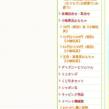
（おうちで/お部屋で/お
庭で）
各種詰合せ・取合せ
小物景品おもちゃ
30円（税別）迄【小物玩
具】
31円から60円（税別）
【小物玩具】
61円から99円（税別）
【小物玩具】
文具・楽器系おもちゃ
【小物玩具】
ディズニーとツムツム
ミニオンズ
くじ引きセット
シャボン玉
ラッピング用品
イベント機械類
わたがし機と材料