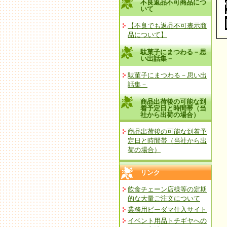
不良返品不可商品につ
いて
【不良でも返品不可表示商
品について】
駄菓子にまつわる－思
い出話集－
駄菓子にまつわる－思い出
話集－
商品出荷後の可能な到
着予定日と時間帯（当
社から出荷の場合）
商品出荷後の可能な到着予
定日と時間帯（当社から出
荷の場合）
リンク
飲食チェーン店様等の定期
的な大量ご注文について
業務用ビーダマ仕入サイト
イベント用品トチギヤへの