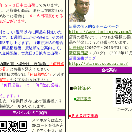
均 ２～３日中に出荷
しております。
し、お取寄せ商品、または在庫切れ商
があった場合は、
４～６日程度かかる
合がございます
。
店長の個人的なホームページ
https://www.tochigiya.com/
則として1週間以内に商品を発送いた
店長の福島です。いつもお客様に喜
ます。
１週間以上かかる時は、その旨
品を開発しようと頑張っています。
連絡申し上げます。
（銀行振込の場合
店長日記
(2007年～2013年3月迄）
、商品梱包後、振込願をご案内して、
新店長日記
（ブログ）（2013年11
入金確認後、営業日3日以内に出荷）
店長読書ブログ
http://atarou.seesaa.net/
 納期が短い場合は、通信欄に
「何日迄
必着」
とお書き添えください。
会社案内
 到着日の指定は
「何日着指定」
と必ず
指定」
の文字をお入れ下さい。
 「何日必着」 は 「何日迄に必着」
■
会社案内
釈します。）
■
店頭販売
注後、3営業日以内に必ず担当者より
注確認メールをいたします。
グーグル
モバイル店のご案内
■
ＦＡＸ注文用紙
スマホからは左の
QRコードを読み込
んでアクセスお願