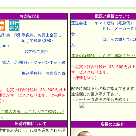
お支払方法
配送と運賃について
運送会社 ヤマト運輸（宅急便）
但し、メーカー直送
合
金引換 代引手数料、お買上金額に
は、その限りではあ
応じて税別\300～
ん。
,000
お客様ご負担
運賃の詳細はこちらでご確認くださ
行振込 足利銀行・ジャパンネット銀
※お買上げ合計税込 33,000円以
行
サービスとなります。
振込手数料 お客様ご負
（沖縄を除く）
配送時間は下記の様に指定できます
し、お買上げ合計税込 33,000円以上
通信欄にお書き添え下さい。
運賃がサービスとなります。（沖縄を
（メーカー直送等の場合を除く）
く）
「ご購入方法」はこちらでご確認くだ
い。
出荷時期について
店長のご紹介
注文をお受けし、代引を選択された場
、