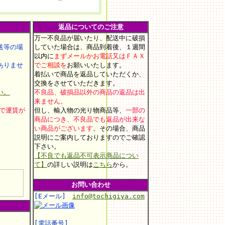
返品についてのご注意
万一不良品が届いたり、配送中に破損
等の場
していた場合は、商品到着後、１週間
以内に
まずメールかお電話又はＦＡＸ
りませ
でご相談を
お願いいたします
。
着払いで商品を返品していただくか、
交換をさせていただきます。
い。
不良品、破損品以外の商品の返品は出
来ません。
上で運賃が
但し、輸入物の光り物商品等、
一部の
商品につき、不良品でも返品が出来な
い商品がございます。
その場合、商品
説明にご案内しておりますのでご確認
。
下さい。
【不良でも返品不可表示商品につい
て】
の詳しい説明は
こちら
から。
お問い合わせ
[Eメール]
info@tochigiya.com
[電話番号]