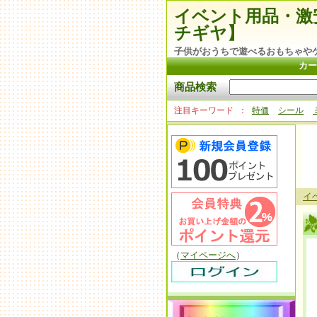
イベント用品・激
チギヤ】
子供がおうちで遊べるおもちゃや
カー
商品検索
注目キーワード
特価
シール
イ
（
マイページへ
）