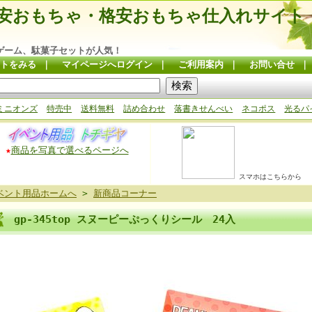
安おもちゃ・格安おもちゃ仕入れサイト
ゲーム、駄菓子セットが人気！
トをみる
｜
マイページへログイン
｜
ご利用案内
｜
お問い合せ
ミニオンズ
特売中
送料無料
詰め合わせ
落書きせんべい
ネコポス
光るパ
★
商品を写真で選べるページへ
スマホはこちらから
ベント用品ホームへ
>
新商品コーナー
gp-345top スヌーピーぷっくりシール 24入