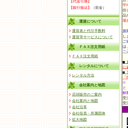
【代金引換】
平
【銀行振込】
（前金）
但
品
場
運賃について
運賃表と代引手数料
原
し
運賃等サービスについて
ご
は
ＦＡＸ注文用紙
ご
ＦＡＸ注文用紙
■
レンタルについて
に
■
レンタル方法
「
※
会社案内と地図
と
解
店頭販売のご案内
受
会社案内と地図
受
会社沿革
会社役員・所属団体
拡大地図