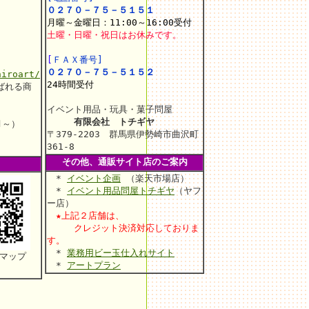
０２７０－７５－５１５１
月曜～金曜日：11:00～16:00受付
土曜・日曜・祝日はお休みです。
[
ＦＡＸ番号]
０２７０－７５－５１５２
hiroart/
24時間受付
ばれる商
イベント用品・玩具・菓子問屋
有限会社 トチギヤ
月～）
〒379-2203 群馬県伊勢崎市曲沢町
361-8
その他、通販サイト店のご案内
*
イベント企画
（楽天市場店）
*
イベント用品問屋トチギヤ
（ヤフ
ー店）
★上記２店舗は、
クレジット決済対応しておりま
す。
*
業務用ビー玉仕入れサイト
マップ
*
アートプラン