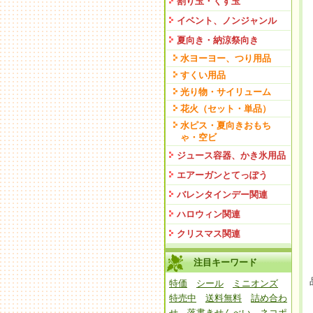
割り玉・くす玉
イベント、ノンジャンル
夏向き・納涼祭向き
水ヨーヨー、つり用品
すくい用品
光り物・サイリューム
花火（セット・単品）
水ピス・夏向きおもち
ゃ・空ビ
ジュース容器、かき氷用品
エアーガンとてっぽう
バレンタインデー関連
ハロウィン関連
クリスマス関連
注目キーワード
特価
シール
ミニオンズ
特売中
送料無料
詰め合わ
せ
落書きせんべい
ネコポ