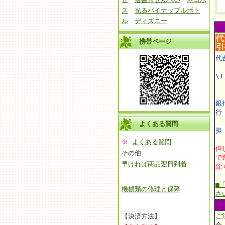
ス
光るパイナップルボト
ル
ディズニー
携帯ページ
代
\1
銀
よくある質問
担
※
よくある質問
但
その他
で
早ければ商品翌日到着
除
■
機械類の修理と保障
さ
ご
【決済方法】
合