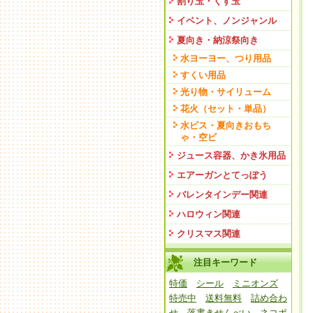
割り玉・くす玉
イベント、ノンジャンル
夏向き・納涼祭向き
水ヨーヨー、つり用品
すくい用品
光り物・サイリューム
花火（セット・単品）
水ピス・夏向きおもち
ゃ・空ビ
ジュース容器、かき氷用品
エアーガンとてっぽう
バレンタインデー関連
ハロウィン関連
クリスマス関連
注目キーワード
特価
シール
ミニオンズ
特売中
送料無料
詰め合わ
せ
落書きせんべい
ネコポ