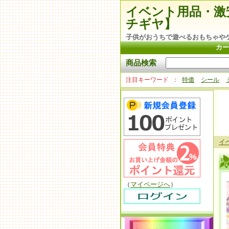
イベント用品・激
チギヤ】
子供がおうちで遊べるおもちゃや
カー
商品検索
注目キーワード
特価
シール
イ
（
マイページへ
）