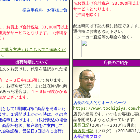
※お買上げ合計税込 33,000円以
行
サービスとなります。
振込手数料 お客様ご負
（沖縄を除く）
配送時間は下記の様に指定できます
し、お買上げ合計税込 33,000円以上
通信欄にお書き添え下さい。
運賃がサービスとなります。（沖縄を
（メーカー直送等の場合を除く）
く）
「ご購入方法」はこちらでご確認くだ
い。
出荷時期について
店長のご紹介
注文をお受けし、代引を選択された場
、
均 ２～３日中に出荷
しております。
し、お取寄せ商品、または在庫切れ商
があった場合は、
４～６日程度かかる
合がございます
。
店長の個人的なホームページ
https://www.tochigiya.com/
則として1週間以内に商品を発送いた
店長の福島です。いつもお客様に喜
ます。
１週間以上かかる時は、その旨
品を開発しようと頑張っています。
連絡申し上げます。
（銀行振込の場合
店長日記
(2007年～2013年3月迄）
、商品梱包後、振込願をご案内して、
新店長日記
（ブログ）（2013年11
入金確認後、営業日3日以内に出荷）
店長読書ブログ