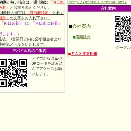
http://atarou.seesaa.net/
 納期が短い場合は、通信欄に
「何日迄
必着」
とお書き添えください。
会社案内
 到着日の指定は
「何日着指定」
と必ず
指定」
の文字をお入れ下さい。
 「何日必着」 は 「何日迄に必着」
■
会社案内
釈します。）
■
店頭販売
注後、3営業日以内に必ず担当者より
注確認メールをいたします。
グーグル
モバイル店のご案内
■
ＦＡＸ注文用紙
スマホからは左の
QRコードを読み込
んでアクセスお願
いします。