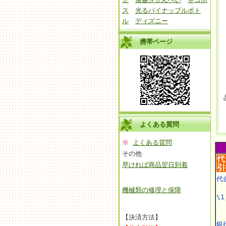
ス
光るパイナップルボト
ル
ディズニー
携帯ページ
よくある質問
※
よくある質問
その他
早ければ商品翌日到着
代
機械類の修理と保障
\1
【決済方法】
銀