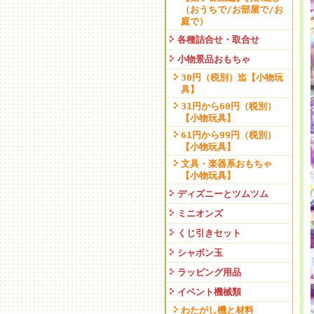
（おうちで/お部屋で/お
庭で）
各種詰合せ・取合せ
小物景品おもちゃ
30円（税別）迄【小物玩
具】
31円から60円（税別）
【小物玩具】
61円から99円（税別）
【小物玩具】
文具・楽器系おもちゃ
【小物玩具】
ディズニーとツムツム
ミニオンズ
くじ引きセット
シャボン玉
ラッピング用品
イベント機械類
わたがし機と材料