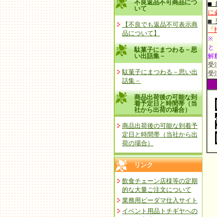
不良返品不可商品につ
■
いて
に
■
【不良でも返品不可表示商
「
品について】
※
と
駄菓子にまつわる－思
い出話集－
解
受
駄菓子にまつわる－思い出
受
話集－
商品出荷後の可能な到
着予定日と時間帯（当
社から出荷の場合）
商品出荷後の可能な到着予
定日と時間帯（当社から出
荷の場合）
リンク
飲食チェーン店様等の定期
的な大量ご注文について
業務用ビーダマ仕入サイト
イベント用品トチギヤへの