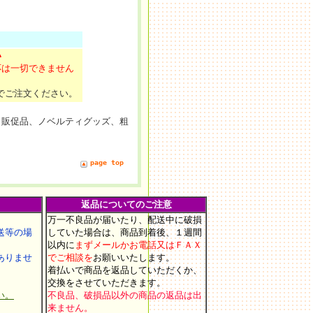
い
応は一切できません
でご注文ください。
、販促品、ノベルティグッズ、粗
page top
返品についてのご注意
万一不良品が届いたり、配送中に破損
等の場
していた場合は、商品到着後、１週間
以内に
まずメールかお電話又はＦＡＸ
りませ
でご相談を
お願いいたします
。
着払いで商品を返品していただくか、
交換をさせていただきます。
い。
不良品、破損品以外の商品の返品は出
来ません。