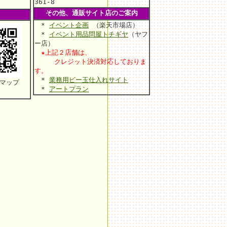
361-8
その他、通販サイト店のご案内
*
イベント企画
（楽天市場店）
*
イベント用品問屋トチギヤ
（ヤフ
ー店）
★上記２店舗は、
クレジット決済対応しておりま
す。
*
業務用ビー玉仕入れサイト
マップ
*
アートプラン