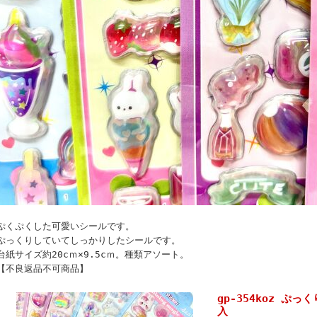
ぷくぷくした可愛いシールです。
ぷっくりしていてしっかりしたシールです。
台紙サイズ約20cｍ×9.5cｍ。種類アソート。
【不良返品不可商品】
gp-354koz ぷ
入