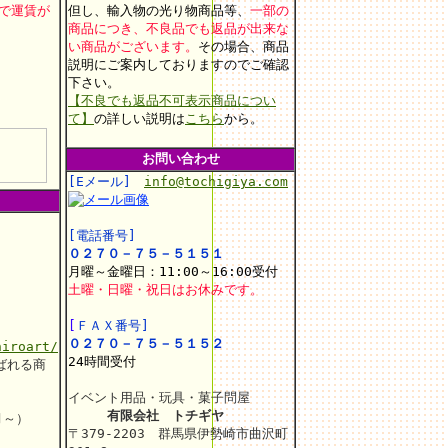
上で運賃が
但し、輸入物の光り物商品等、
一部の
商品につき、不良品でも返品が出来な
い商品がございます。
その場合、商品
説明にご案内しておりますのでご確認
。
下さい。
【不良でも返品不可表示商品につい
て】
の詳しい説明は
こちら
から。
お問い合わせ
[Eメール]
info@tochigiya.com
[電話番号]
０２７０－７５－５１５１
月曜～金曜日：11:00～16:00受付
土曜・日曜・祝日はお休みです。
[
ＦＡＸ番号]
０２７０－７５－５１５２
hiroart/
24時間受付
ばれる商
イベント用品・玩具・菓子問屋
有限会社 トチギヤ
月～）
〒379-2203 群馬県伊勢崎市曲沢町