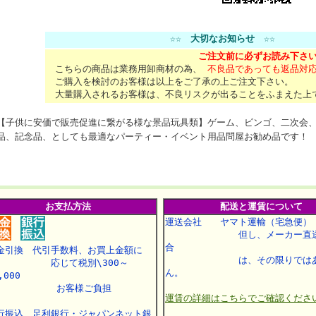
☆☆
大切なお知らせ
☆☆
ご注文前に必ずお読み下さ
こちらの商品は業務用卸商材の為、
不良品であっても返品対
ご購入を検討のお客様は以上をご了承の上ご注文下さい。
大量購入されるお客様は、不良リスクが出ることをふまえた上
【子供に安価で販売促進に繋がる様な景品玩具類】ゲーム、ビンゴ、二次会
品、記念品、としても最適なパーティー・イベント用品問屋お勧め品です！
お支払方法
配送と運賃について
運送会社 ヤマト運輸（宅急便）
但し、メーカー直送
合
金引換 代引手数料、お買上金額に
は、その限りではあ
応じて税別\300～
ん。
,000
お客様ご負担
運賃の詳細はこちらでご確認くださ
行振込 足利銀行・ジャパンネット銀