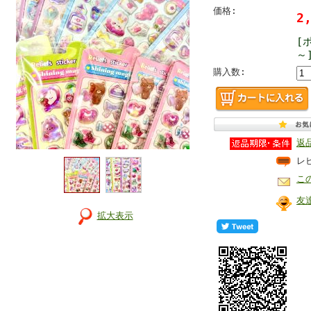
価格:
2
[
～
購入数:
返
レ
こ
友
拡大表示