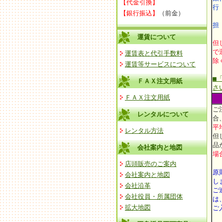
【代金引換】
【銀行振込】
（前金）
担
運賃について
但
で
運賃表と代引手数料
除
運賃等サービスについて
■
ＦＡＸ注文用紙
さ
ＦＡＸ注文用紙
ご
レンタルについて
合
平
レンタル方法
但
品
会社案内と地図
場
店頭販売のご案内
原
会社案内と地図
し
会社沿革
ご
会社役員・所属団体
は
拡大地図
ご