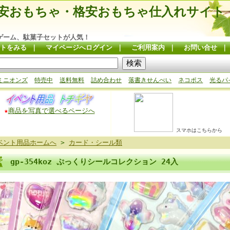
安おもちゃ・格安おもちゃ仕入れサイト
ゲーム、駄菓子セットが人気！
トをみる
｜
マイページへログイン
｜
ご利用案内
｜
お問い合せ
ミニオンズ
特売中
送料無料
詰め合わせ
落書きせんべい
ネコポス
光るパ
★
商品を写真で選べるページへ
スマホはこちらから
ベント用品ホームへ
>
カード・シール類
gp-354koz ぷっくりシールコレクション 24入