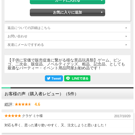
返品についての詳細はこちら
お問い合わせ
友達にメールですすめる
【子供に安価で販売促進に繋がる様な景品玩具類】ゲーム、ビン
ゴ、二次会、販促品、ノベルティグッズ、粗品、記念品、としても
最適なパーティー・イベント用品問屋お勧め品です！
■商品容器サイズ高さ約７．７×横約２．８×厚み２．８cm
（包装袋サイズ１６．５×７cm ヘッター部分含）
■１個あたりの単価は税別27円です。
お客様の声（購入者レビュー）（5件）
総評:
4.6
クラゲ ミケ様
2017/10/20
対応も早く、思った通り使いやすく、又、注文しようと思いました！