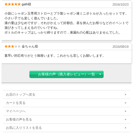
gath様
2016/10/23
小袋にシャボン玉専用ストローとプラ製シャボン液ミニボトルが入ったセットです。
小さい子でも楽しく遊んでいました。
液の量は少なめですが，それがかえって好都合。昼を挟んだお祭りなどのイベントで
遊びきってしまえるのでいいですね。
ボトルのキャップはしっかり締りますので，液漏れの心配はありませんでした。
金ちゃん様
2016/08/19
素早い対応有りがとう御座います。これからも宜しくお願いします。
お客様の声（購入者レビュー）一覧
お店のトップへ戻る
カートを見る
マイページへ
お客様の声を見る
お気に入りリストを見る