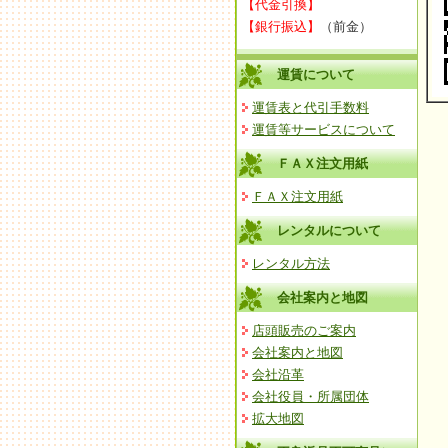
【代金引換】
【銀行振込】
（前金）
運賃について
運賃表と代引手数料
運賃等サービスについて
ＦＡＸ注文用紙
ＦＡＸ注文用紙
レンタルについて
レンタル方法
会社案内と地図
店頭販売のご案内
会社案内と地図
会社沿革
会社役員・所属団体
拡大地図