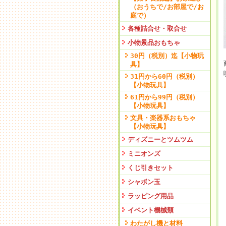
（おうちで/お部屋で/お
庭で）
各種詰合せ・取合せ
小物景品おもちゃ
30円（税別）迄【小物玩
具】
31円から60円（税別）
【小物玩具】
61円から99円（税別）
【小物玩具】
文具・楽器系おもちゃ
【小物玩具】
ディズニーとツムツム
ミニオンズ
くじ引きセット
シャボン玉
ラッピング用品
イベント機械類
わたがし機と材料