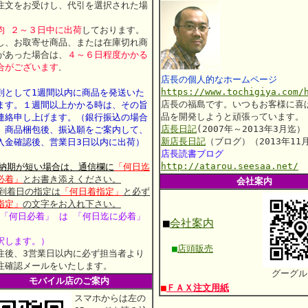
注文をお受けし、代引を選択された場
、
均 ２～３日中に出荷
しております。
し、お取寄せ商品、または在庫切れ商
があった場合は、
４～６日程度かかる
合がございます
。
店長の個人的なホームページ
https://www.tochigiya.com/
則として1週間以内に商品を発送いた
店長の福島です。いつもお客様に喜
ます。
１週間以上かかる時は、その旨
品を開発しようと頑張っています。
連絡申し上げます。
（銀行振込の場合
店長日記
(2007年～2013年3月迄）
、商品梱包後、振込願をご案内して、
新店長日記
（ブログ）（2013年11
入金確認後、営業日3日以内に出荷）
店長読書ブログ
http://atarou.seesaa.net/
 納期が短い場合は、通信欄に
「何日迄
必着」
とお書き添えください。
会社案内
 到着日の指定は
「何日着指定」
と必ず
指定」
の文字をお入れ下さい。
 「何日必着」 は 「何日迄に必着」
■
会社案内
釈します。）
■
店頭販売
注後、3営業日以内に必ず担当者より
注確認メールをいたします。
グーグル
モバイル店のご案内
■
ＦＡＸ注文用紙
スマホからは左の