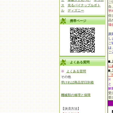
ご
ス
光るパイナップルボト
合
ル
ディズニー
平
但
品
携帯ページ
場
原
し
ご
は
ご
■
よくある質問
に
■
※
よくある質問
「
その他
※
早ければ商品翌日到着
と
解
受
機械類の修理と保障
受
【決済方法】