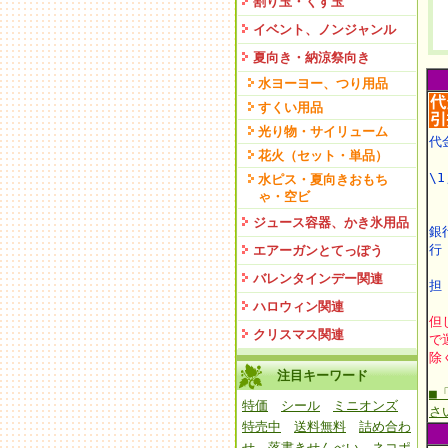
割り玉・くす玉
イベント、ノンジャンル
夏向き・納涼祭向き
水ヨーヨー、つり用品
すくい用品
光り物・サイリューム
代
花火（セット・単品）
\1
水ピス・夏向きおもち
ゃ・空ビ
ジュース容器、かき氷用品
銀
エアーガンとてっぽう
バレンタインデー関連
担
ハロウィン関連
但
クリスマス関連
で
除
注目キーワード
■
特価
シール
ミニオンズ
さ
特売中
送料無料
詰め合わ
せ
落書きせんべい
ネコポ