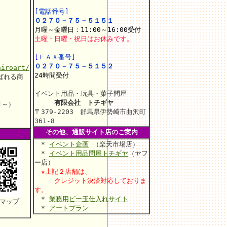
[電話番号]
０２７０－７５－５１５１
月曜～金曜日：11:00～16:00受付
土曜・日曜・祝日はお休みです。
[
ＦＡＸ番号]
０２７０－７５－５１５２
hiroart/
24時間受付
ばれる商
イベント用品・玩具・菓子問屋
有限会社 トチギヤ
月～）
〒379-2203 群馬県伊勢崎市曲沢町
361-8
その他、通販サイト店のご案内
*
イベント企画
（楽天市場店）
*
イベント用品問屋トチギヤ
（ヤフ
ー店）
★上記２店舗は、
クレジット決済対応しておりま
す。
*
業務用ビー玉仕入れサイト
マップ
*
アートプラン