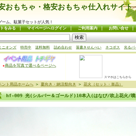
安おもちゃ・格安おもちゃ仕入れサイト
ゲーム、駄菓子セットが人気！
トをみる
｜
マイページへログイン
｜
ご利用案内
｜
お問い合せ
ミニオンズ
特売中
送料無料
詰め合わせ
落書きせんべい
ネコポス
光るパ
★
商品を写真で選べるページへ
スマホはこちらから
ベント用品ホームへ
>
夏向き・納涼祭向き
>
花火（セット・単品）
hf-009 光(シルバー＆ゴールド)10本入(はなび/吹上花火/