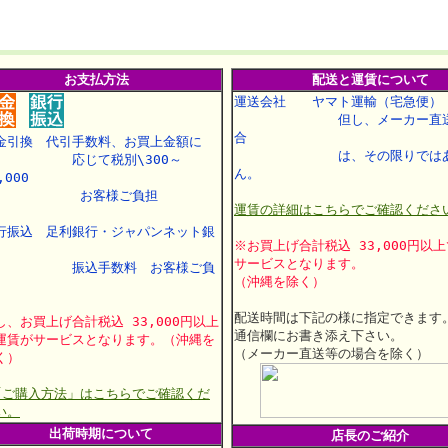
お支払方法
配送と運賃について
運送会社 ヤマト運輸（宅急便）
但し、メーカー直送
合
金引換 代引手数料、お買上金額に
は、その限りではあ
応じて税別\300～
ん。
,000
お客様ご負担
運賃の詳細はこちらでご確認くださ
行振込 足利銀行・ジャパンネット銀
※お買上げ合計税込 33,000円以
行
サービスとなります。
振込手数料 お客様ご負
（沖縄を除く）
配送時間は下記の様に指定できます
し、お買上げ合計税込 33,000円以上
通信欄にお書き添え下さい。
運賃がサービスとなります。（沖縄を
（メーカー直送等の場合を除く）
く）
「ご購入方法」はこちらでご確認くだ
い。
出荷時期について
店長のご紹介