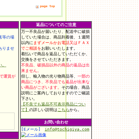
page top
返品についてのご注意
万一不良品が届いたり、配送中に破損
等の場
していた場合は、商品到着後、１週間
以内に
まずメールかお電話又はＦＡＸ
りませ
でご相談を
お願いいたします
。
着払いで商品を返品していただくか、
交換をさせていただきます。
い。
不良品、破損品以外の商品の返品は出
来ません。
上で運賃が
但し、輸入物の光り物商品等、
一部の
商品につき、不良品でも返品が出来な
い商品がございます。
その場合、商品
説明にご案内しておりますのでご確認
。
下さい。
【不良でも返品不可表示商品につい
て】
の詳しい説明は
こちら
から。
お問い合わせ
[Eメール]
info@tochigiya.com