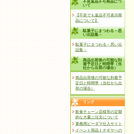
不良返品不可商品につ
いて
【不良でも返品不可表示商
品について】
駄菓子にまつわる－思
い出話集－
駄菓子にまつわる－思い出
話集－
商品出荷後の可能な到
着予定日と時間帯（当
社から出荷の場合）
商品出荷後の可能な到着予
定日と時間帯（当社から出
荷の場合）
リンク
飲食チェーン店様等の定期
的な大量ご注文について
業務用ビーダマ仕入サイト
イベント用品トチギヤへの