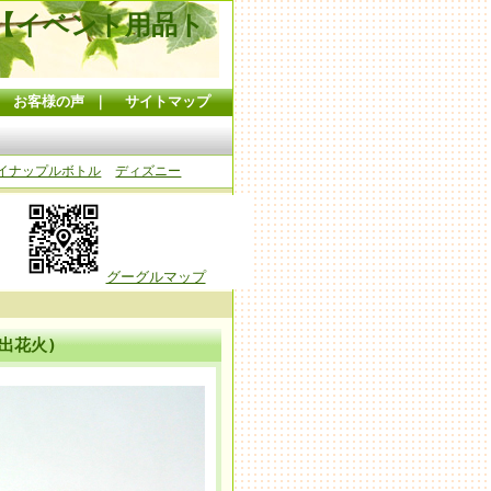
【イベント用品ト
｜
お客様の声
｜
サイトマップ
イナップルボトル
ディズニー
グーグルマップ
噴出花火)