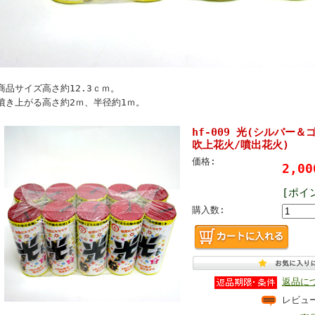
商品サイズ高さ約12.3ｃｍ。
噴き上がる高さ約2ｍ、半径約1ｍ。
hf-009 光(シルバー＆
吹上花火/噴出花火)
価格:
2,0
[ポイ
購入数:
返品に
レビュ