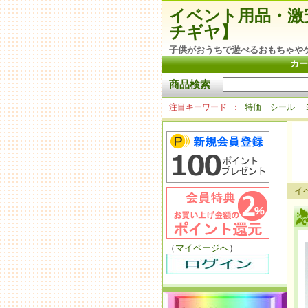
イベント用品・激
チギヤ】
子供がおうちで遊べるおもちゃや
カー
商品検索
注目キーワード
特価
シール
イ
（
マイページへ
）