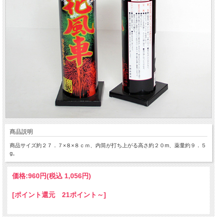
商品説明
商品サイズ約２７．７×８×８ｃｍ、内筒が打ち上がる高さ約２０m、薬量約９．５
g。
価格:
960円
(税込 1,056円)
[ポイント還元 21ポイント～]