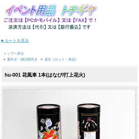
■ カートを見る
トップへ戻る
>
夏向き・納涼祭向き
>
花火（セット・単品）
hu-001 花風車 1本(はなび/打上花火)