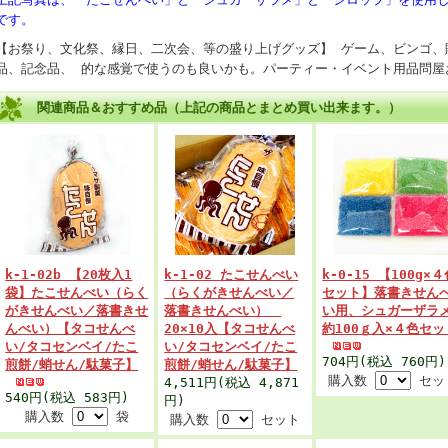
です。
【お祭り、文化祭、縁日、二次会、等の盛り上げグッズ】 ゲーム、ビンゴ、
品、記念品、 的な感覚で使うのも良いかも。パーティー・イベント用品問屋
関連商品＆おすすめ品（上記の商品とまとめ買い出来ます。）
k-1-02b 【20枚入1
k-1-02 たこせんべい
k-0-15 【100g×
袋】たこせんべい（らく
（らくがきせんべい／
セット】落書きせん
がきせんべい／落書きせ
落書きせんべい）
い用、シュガーザラ
んべい）【タコせんべ
20×10入【タコせんべ
約100ｇ入×４色セッ
い/タコセンベイ/たこ
い/タコセンベイ/たこ
704円(税込 760円)
煎餅/蛸せん/駄菓子】
煎餅/蛸せん/駄菓子】
購入数
セッ
4,511円(税込 4,871
540円(税込 583円)
円)
購入数
袋
購入数
セット