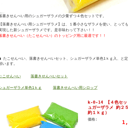
落書きせんべい用のシュガーザラメの少量ずつ４色セットです。
【落書きせんべい用シュガーザラメ】は、１番小さなザラメを使い、とって
実現した新シュガーザラメです。是非味わって下さい！！
落書きせんべい（たこせんべい）のトッピング用に最適です！！
■ たこせんべい、落書きせんべいセット、シュガーザラメ単色1ｋｇ入、と
願います。
たこせんべい
落書きせんべいセット
シュガーザラメ単色1ｋｇ
落書きせんべい用シロップ
k-0-14 【４色
ュガーザラメ 約２
約１ｋｇ）
価格:
1