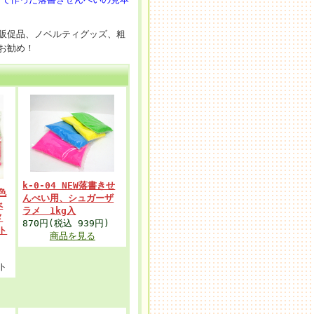
販促品、ノベルティグッズ、粗
お勧め！
k-0-04 NEW落書きせ
４色
んべい用、シュガーザ
べ
ラメ 1kg入
メ
870円(税込 939円)
ト
商品を見る
ト