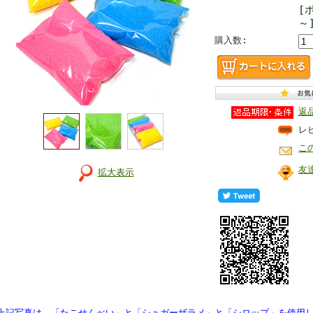
[
～
購入数:
返
レ
こ
友
拡大表示
上記写真は、「たこせんべい」と「シュガーザラメ」と「シロップ」を使用