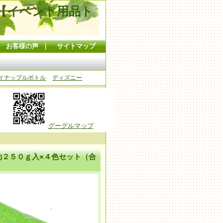
【イベント用品ト
｜
お客様の声
｜
サイトマップ
イナップルボトル
ディズニー
グーグルマップ
約２５０ｇ入×４色セット（合