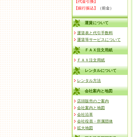
【代金引換】
【銀行振込】
（前金）
運賃について
運賃表と代引手数料
運賃等サービスについて
ＦＡＸ注文用紙
ＦＡＸ注文用紙
レンタルについて
レンタル方法
会社案内と地図
店頭販売のご案内
会社案内と地図
会社沿革
会社役員・所属団体
拡大地図