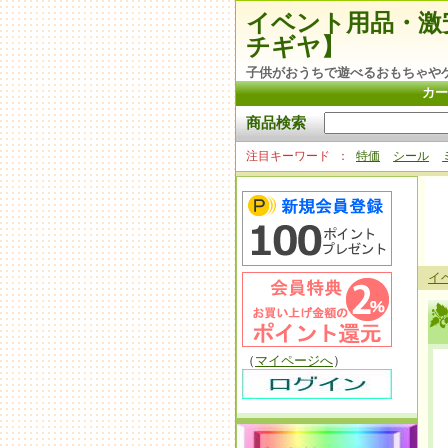
イベント用品・激
チギヤ】
子供がおうちで遊べるおもちゃや
カー
商品検索
注目キーワード
特価
シール
イ
（
マイページへ
）