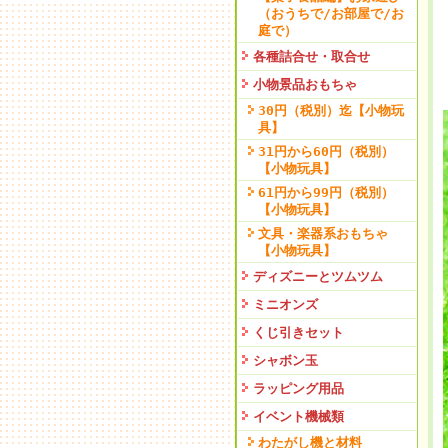
（おうちで/お部屋で/お
庭で）
各種詰合せ・取合せ
小物景品おもちゃ
30円（税別）迄【小物玩
具】
31円から60円（税別）
【小物玩具】
61円から99円（税別）
【小物玩具】
文具・楽器系おもちゃ
【小物玩具】
ディズニーとツムツム
ミニオンズ
くじ引きセット
シャボン玉
ラッピング用品
イベント機械類
わたがし機と材料