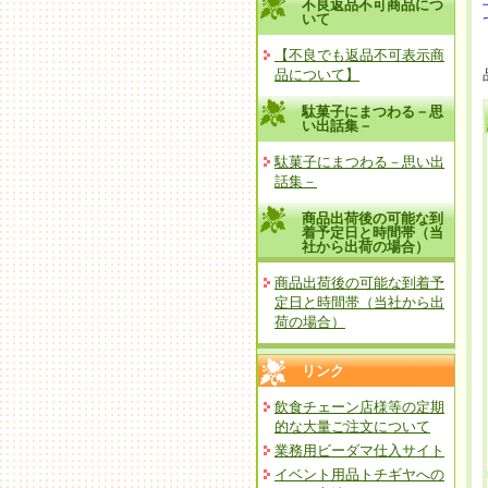
不良返品不可商品につ
いて
【不良でも返品不可表示商
品について】
駄菓子にまつわる－思
い出話集－
駄菓子にまつわる－思い出
話集－
商品出荷後の可能な到
着予定日と時間帯（当
社から出荷の場合）
商品出荷後の可能な到着予
定日と時間帯（当社から出
荷の場合）
リンク
飲食チェーン店様等の定期
的な大量ご注文について
業務用ビーダマ仕入サイト
イベント用品トチギヤへの