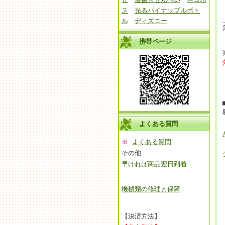
ス
光るパイナップルボト
ル
ディズニー
携帯ページ
よくある質問
※
よくある質問
その他
早ければ商品翌日到着
機械類の修理と保障
【決済方法】