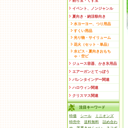
割り玉・くす玉
イベント、ノンジャンル
夏向き・納涼祭向き
水ヨーヨー、つり用品
すくい用品
光り物・サイリューム
花火（セット・単品）
水ピス・夏向きおもち
ゃ・空ビ
ジュース容器、かき氷用品
エアーガンとてっぽう
バレンタインデー関連
ハロウィン関連
クリスマス関連
注目キーワード
特価
シール
ミニオンズ
特売中
送料無料
詰め合わ
せ
落書きせんべい
ネコポ