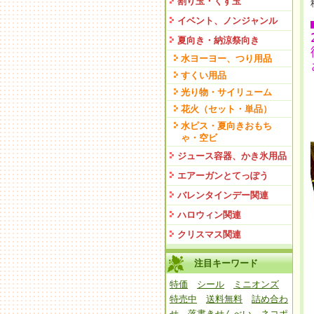
割り玉・くす玉
イベント、ノンジャンル
夏向き・納涼祭向き
水ヨーヨー、つり用品
すくい用品
光り物・サイリューム
花火（セット・単品）
水ピス・夏向きおもち
ゃ・空ビ
ジュース容器、かき氷用品
エアーガンとてっぽう
バレンタインデー関連
ハロウィン関連
クリスマス関連
注目キーワード
特価
シール
ミニオンズ
特売中
送料無料
詰め合わ
せ
落書きせんべい
ネコポ