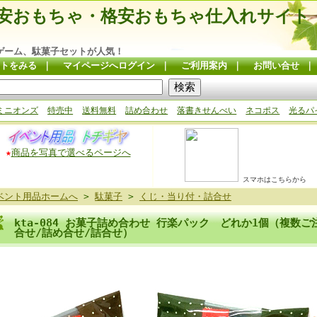
安おもちゃ・格安おもちゃ仕入れサイト
ゲーム、駄菓子セットが人気！
トをみる
｜
マイページへログイン
｜
ご利用案内
｜
お問い合せ
ミニオンズ
特売中
送料無料
詰め合わせ
落書きせんべい
ネコポス
光るパ
★
商品を写真で選べるページへ
スマホはこちらから
ベント用品ホームへ
>
駄菓子
>
くじ・当り付・詰合せ
kta-084 お菓子詰め合わせ 行楽パック どれか1個（複数
合せ/詰め合せ/詰合せ）