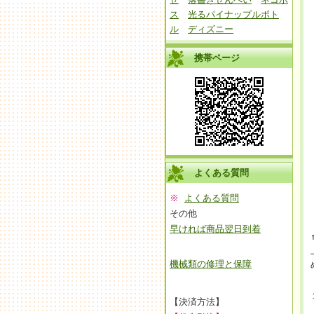
ス
光るパイナップルボト
ル
ディズニー
携帯ページ
よくある質問
※
よくある質問
その他
早ければ商品翌日到着
機械類の修理と保障
【決済方法】