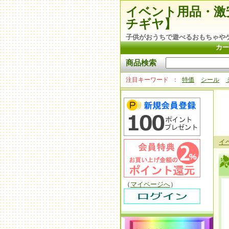
イベント用品・激
チギヤ】
子供がおうちで遊べるおもちゃや
カー
商品検索
注目キーワード
特価
シール
イ
（
マイページへ
）