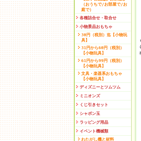
（おうちで/お部屋で/お
庭で）
各種詰合せ・取合せ
小物景品おもちゃ
30円（税別）迄【小物玩
具】
31円から60円（税別）
【小物玩具】
61円から99円（税別）
【小物玩具】
文具・楽器系おもちゃ
【小物玩具】
ディズニーとツムツム
ミニオンズ
くじ引きセット
シャボン玉
ラッピング用品
イベント機械類
わたがし機と材料