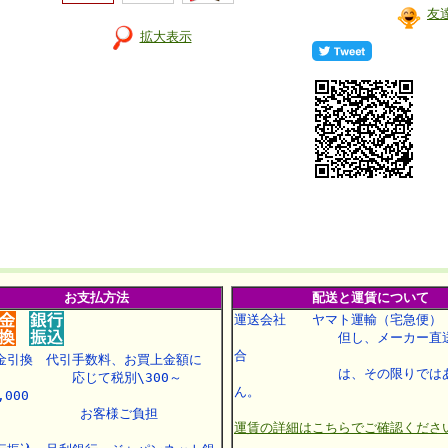
友
拡大表示
お支払方法
配送と運賃について
運送会社 ヤマト運輸（宅急便）
但し、メーカー直送
合
金引換 代引手数料、お買上金額に
は、その限りではあ
応じて税別\300～
ん。
,000
お客様ご負担
運賃の詳細はこちらでご確認くださ