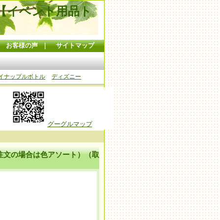
【イベント用品ト
｜
お客様の声
｜
サイトマップ
イナップルボトル
ディズニー
グーグルマップ
ご注文の場合は色アソート）（取