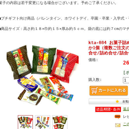
菓子の内容は若干変更になる場合がございます。予めご了承ください。
■プチギフト向け商品（バレンタイン、ホワイトデイ、卒園・卒業・入学式・
■商品サイズ：高さ約１８×巾約１５×厚み約５ｃｍ。袋の底には約７cmのマ
kta-084 お菓
か1個（複数ご注文
合せ/詰め合せ/詰合
価格:
2
[
購入数:
返
レ
こ