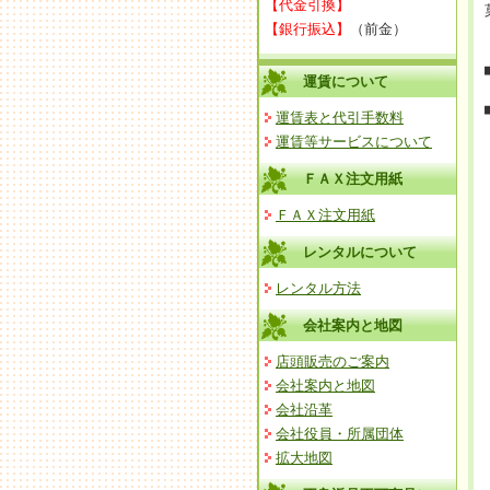
【代金引換】
【銀行振込】
（前金）
運賃について
運賃表と代引手数料
運賃等サービスについて
ＦＡＸ注文用紙
ＦＡＸ注文用紙
レンタルについて
レンタル方法
会社案内と地図
店頭販売のご案内
会社案内と地図
会社沿革
会社役員・所属団体
拡大地図