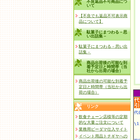
不良返品不可商品につ
いて
【不良でも返品不可表示商
品について】
駄菓子にまつわる－思
い出話集－
駄菓子にまつわる－思い出
話集－
商品出荷後の可能な到
着予定日と時間帯（当
社から出荷の場合）
商品出荷後の可能な到着予
定日と時間帯（当社から出
荷の場合）
リンク
代
飲食チェーン店様等の定期
的な大量ご注文について
\1
業務用ビーダマ仕入サイト
イベント用品トチギヤへの