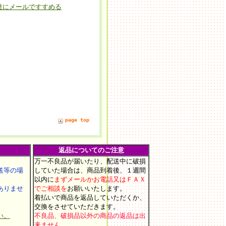
達にメールですすめる
page top
返品についてのご注意
万一不良品が届いたり、配送中に破損
等の場
していた場合は、商品到着後、１週間
以内に
まずメールかお電話又はＦＡＸ
りませ
でご相談を
お願いいたします
。
着払いで商品を返品していただくか、
交換をさせていただきます。
い。
不良品、破損品以外の商品の返品は出
来ません。