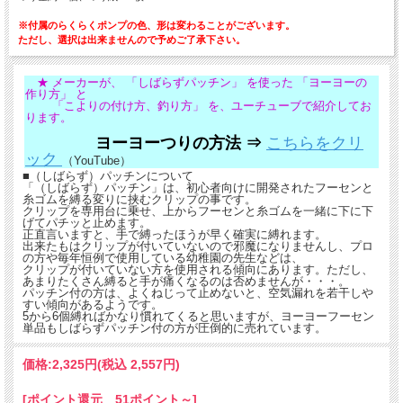
※付属のらくらくポンプの色、形は変わることがございます。
ただし、選択は出来ませんので予めご了承下さい。
★ メーカーが、 「しばらずパッチン」 を使った 「ヨーヨーの
作り方」 と
「こよりの付け方、釣り方」 を、ユーチューブで紹介してお
ります。
ヨーヨーつりの方法 ⇒
こちらをクリ
ック
（YouTube）
■（しばらず）パッチンについて
「（しばらず）パッチン」は、初心者向けに開発されたフーセンと
糸ゴムを縛る変りに挟むクリップの事です。
クリップを専用台に乗せ、上からフーセンと糸ゴムを一緒に下に下
げてパチッと止めます。
正直言いますと、手で縛ったほうが早く確実に縛れます。
出来たもはクリップが付いていないので邪魔になりませんし、プロ
の方や毎年恒例で使用している幼稚園の先生などは、
クリップが付いていない方を使用される傾向にあります。ただし、
あまりたくさん縛ると手が痛くなるのは否めませんが・・・。
パッチン付の方は、よくねじって止めないと、空気漏れを若干しや
すい傾向があるようです。
5から6個縛ればかなり慣れてくると思いますが、ヨーヨーフーセン
単品もしばらずパッチン付の方が圧倒的に売れています。
価格:
2,325円
(税込 2,557円)
[ポイント還元 51ポイント～]