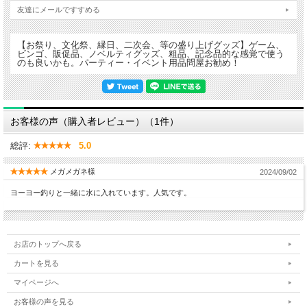
友達にメールですすめる
【お祭り、文化祭、縁日、二次会、等の盛り上げグッズ】ゲーム、
ビンゴ、販促品、ノベルティグッズ、粗品、記念品的な感覚で使う
のも良いかも。パーティー・イベント用品問屋お勧め！
お客様の声（購入者レビュー）（1件）
総評:
5.0
メガメガネ様
2024/09/02
ヨーヨー釣りと一緒に水に入れています。人気です。
お店のトップへ戻る
カートを見る
マイページへ
※商品の絵柄は変わる場合がございます。
お客様の声を見る