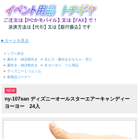
■ カートを見る
トップへ戻る
>
夏向き・納涼祭向き
>
水ピス・夏向きおもちゃ・空ビ
>
夏向き・納涼祭向き
>
水ヨーヨー、つり用品
>
ディズニーとツムツム
>
新商品コーナー
NEW
ny-107san ディズニーオールスターエアーキャンディー
ヨーヨー 24入