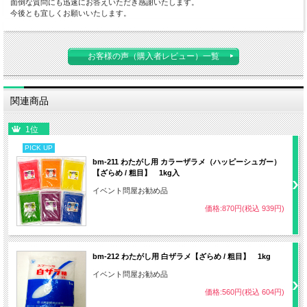
面倒な質問にも迅速にお答えいただき感謝いたします。
今後とも宜しくお願いいたします。
お客様の声（購入者レビュー）一覧
関連商品
1位
PICK UP
bm-211 わたがし用 カラーザラメ（ハッピーシュガー）
【ざらめ / 粗目】 1kg入
イベント問屋お勧め品
価格:870円(税込 939円)
bm-212 わたがし用 白ザラメ【ざらめ / 粗目】 1kg
イベント問屋お勧め品
価格:560円(税込 604円)