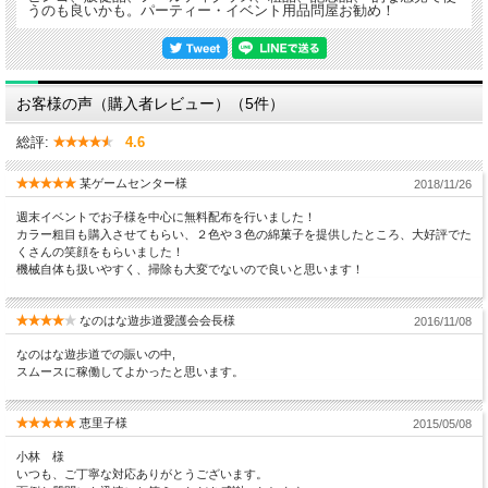
うのも良いかも。パーティー・イベント用品問屋お勧め！
お客様の声（購入者レビュー）（5件）
総評:
4.6
某ゲームセンター様
2018/11/26
週末イベントでお子様を中心に無料配布を行いました！
カラー粗目も購入させてもらい、２色や３色の綿菓子を提供したところ、大好評でた
くさんの笑顔をもらいました！
機械自体も扱いやすく、掃除も大変でないので良いと思います！
なのはな遊歩道愛護会会長様
2016/11/08
なのはな遊歩道での賑いの中,
スムースに稼働してよかったと思います。
恵里子様
2015/05/08
小林 様
いつも、ご丁寧な対応ありがとうございます。