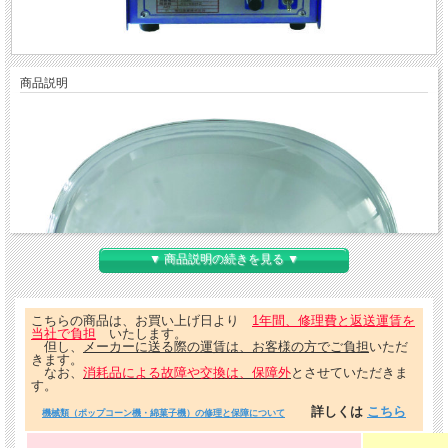
商品説明
▼ 商品説明の続きを見る ▼
こちらの商品は、お買い上げ日より
1年間、修理費と返送運賃を
当社で負担
いたします。
但し、
メーカーに送る際の運賃は、お客様の方でご負担
いただ
きます。
なお、
消耗品による故障や交換は、保障外
とさせていただきま
す。
詳しくは
こちら
機械類（ポップコーン機・綿菓子機）の修理と保障について