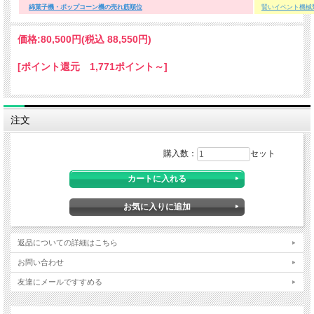
綿菓子機・ポップコーン機の売れ筋順位
賢いイベント機械
価格:
80,500円
(税込 88,550円)
[ポイント還元 1,771ポイント～]
注文
購入数：
セット
仕様/●能力、1分間に1から1.5本●サイズ、高さ77cm、巾52.5cm、奥行
50cm ●重量、8ｋｇ●電源、100V50/60Hz●消費電力、800W（AC100V）※こ
の商品、万一当社より安い価格で販売をしているサイトがございましたら、ご連絡
ください。 出来る範囲で対応せていただきます。
返品についての詳細はこちら
「綿菓子機」部門 只今当社人気Ｎo.1商品です。
お問い合わせ
友達にメールですすめる
『カートに入れる』ボタンのさらに下部
に詳細画像と説明書がございますのでご確
認ください。