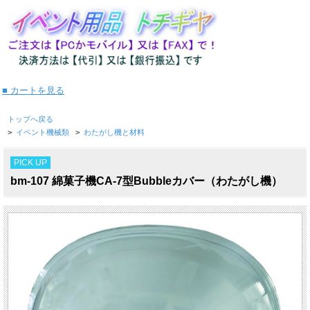
■ カートを見る
トップへ戻る
>
イベント機械類
>
わたがし機と材料
PICK UP
bm-107 綿菓子機CA-7型Bubbleカバー（わたがし機）