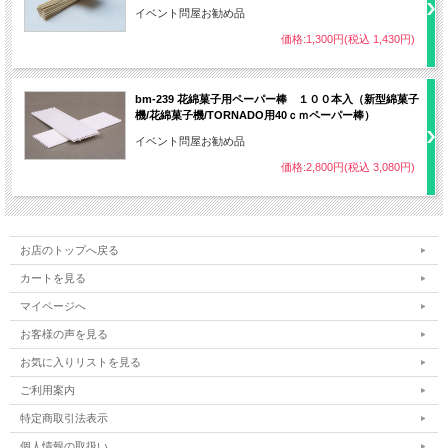
イベント問屋お勧め品
価格:1,300円(税込 1,430円)
bm-239 花綿菓子用ペーパー棒 １００本入（新型綿菓子
機/花綿菓子機/TORNADO用40ｃｍペーパー棒）
イベント問屋お勧め品
価格:2,800円(税込 3,080円)
お店のトップへ戻る
カートを見る
●様々な色と形は、あなたのアイデアとセンス次第！大きなものが作れます。
マイページへ
お客様の声を見る
お気に入りリストを見る
ご利用案内
特定商取引法表示
個人情報の取扱い