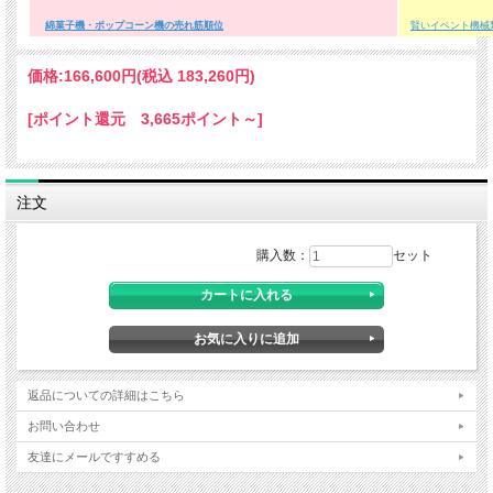
綿菓子機・ポップコーン機の売れ筋順位
賢いイベント機械
価格:
166,600円
(税込 183,260円)
[ポイント還元 3,665ポイント～]
注文
購入数：
セット
●移動販売など省スペースでの営業用
に、
直径50ｃｍサイズのアルミ受皿を装
着したタイプです
返品についての詳細はこちら
。
お問い合わせ
友達にメールですすめる