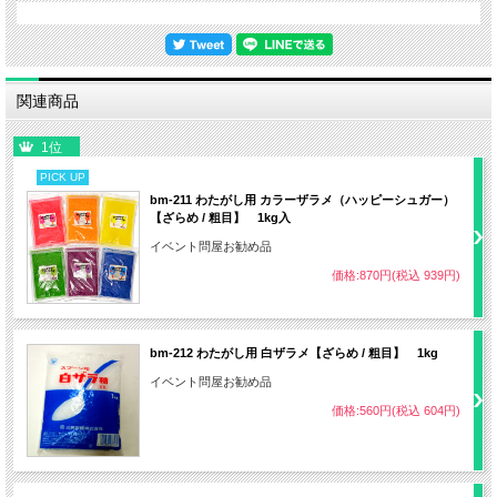
関連商品
1位
PICK UP
bm-211 わたがし用 カラーザラメ（ハッピーシュガー）
【ざらめ / 粗目】 1kg入
★色の変更について
イベント問屋お勧め品
2024年7月以降、順次在庫がなくなり次第、FC-9
価格:870円(税込 939円)
の機械本体部分の色をピンク色から写真の様なオ
レンジ色に変更していきます。
他の部分については変更ございません。予めご了
bm-212 わたがし用 白ザラメ【ざらめ / 粗目】 1kg
承ください。
イベント問屋お勧め品
価格:560円(税込 604円)