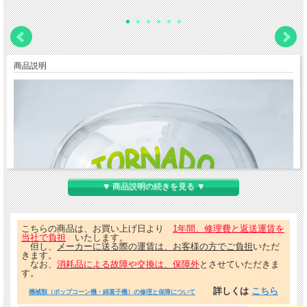
商品説明
▼ 商品説明の続きを見る ▼
こちらの商品は、お買い上げ日より
1年間、修理費と返送運賃を
当社で負担
いたします。
但し、
メーカーに送る際の運賃は、お客様の方でご負担
いただ
きます。
なお、
消耗品による故障や交換は、保障外
とさせていただきま
す。
詳しくは
こちら
機械類（ポップコーン機・綿菓子機）の修理と保障について