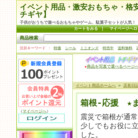
イベント用品・激安おもちゃ・格
チギヤ】
子供がおうちで遊べるおもちゃやゲーム、駄菓子セットが人気！
カートをみる
｜
マイページへロ
商品検索
注目キーワード
特価
シール
ミニオンズ
特売中
送料無料
★
商品を写真で選べるページ
イベント用品ホームへ
>
店長日
箱根-応援 ★
（
マイページへ
）
震災で箱根が通常
少しでもお役に
した。