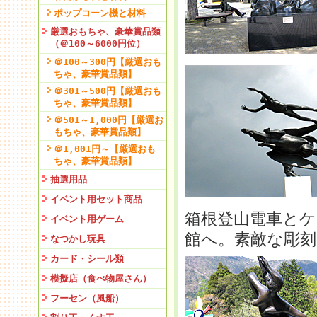
ポップコーン機と材料
厳選おもちゃ、豪華賞品類
（＠100～6000円位）
＠100～300円【厳選おも
ちゃ、豪華賞品類】
＠301～500円【厳選おも
ちゃ、豪華賞品類】
＠501～1,000円【厳選お
もちゃ、豪華賞品類】
＠1,001円～【厳選おも
ちゃ、豪華賞品類】
抽選用品
イベント用セット商品
箱根登山電車とケ
イベント用ゲーム
館へ。素敵な彫刻
なつかし玩具
カード・シール類
模擬店（食べ物屋さん）
フーセン（風船）