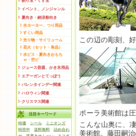
割り玉・くす玉
イベント、ノンジャンル
夏向き・納涼祭向き
水ヨーヨー、つり用品
すくい用品
この辺の彫刻、
光り物・サイリューム
花火（セット・単品）
水ピス・夏向きおもち
ゃ・空ビ
ジュース容器、かき氷用品
エアーガンとてっぽう
バレンタインデー関連
ハロウィン関連
クリスマス関連
ポーラ美術館は圧
注目キーワード
こんな山奥に、
特価
シール
ミニオンズ
特売中
送料無料
詰め合わ
美術館。藤田嗣治
せ
落書きせんべい
ネコポ