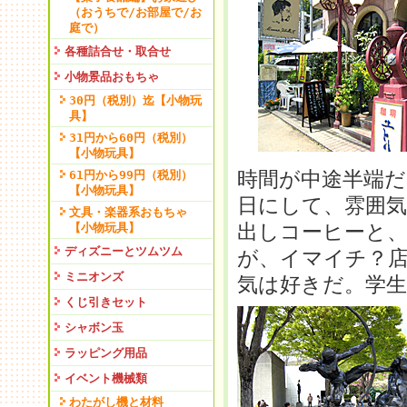
（おうちで/お部屋で/お
庭で）
各種詰合せ・取合せ
小物景品おもちゃ
30円（税別）迄【小物玩
具】
31円から60円（税別）
【小物玩具】
時間が中途半端
61円から99円（税別）
【小物玩具】
日にして、雰囲
文具・楽器系おもちゃ
出しコーヒーと
【小物玩具】
ディズニーとツムツム
が、イマイチ？
ミニオンズ
気は好きだ。学生
くじ引きセット
シャボン玉
ラッピング用品
イベント機械類
わたがし機と材料