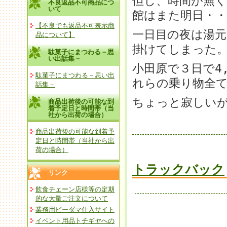
但し、時間が無
不良返品不可商品につ
いて
館はまた明日・・
【不良でも返品不可表示商
一日目の夜は湯
品について】
掛けてしまった
駄菓子にまつわる－思
い出話集－
小田原で３日で4
駄菓子にまつわる－思い出
れらの乗り物全
話集－
ちょっと寂しい
商品出荷後の可能な到
着予定日と時間帯（当
社から出荷の場合）
商品出荷後の可能な到着予
定日と時間帯（当社から出
荷の場合）
トラックバック
リンク
飲食チェーン店様等の定期
的な大量ご注文について
業務用ビーダマ仕入サイト
イベント用品トチギヤへの