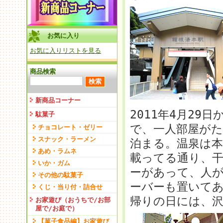
お気に入り
お気に入りリストを見る
商品検索
新商品コーナー
2011年4月2
駄菓子
で、一人部屋が
チョコレート・ゼリー
スナック・ラーメン
泊まる。温泉は
あめ・ラムネ
載ってる通り、
いか・ガム
ーがあって、人
その他の駄菓子
ーバーも置いて
くじ・当り付・詰合せ
帰りの日には、
お家遊び（おうちで/お部
屋で/お庭で）
【菓子食品編】お家遊び