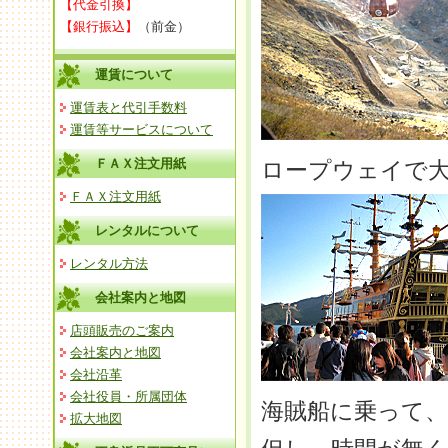
【代金引換】
【銀行振込】
（前金）
運賃について
運賃表と代引手数料
運賃等サービスについて
ＦＡＸ注文用紙
ロープウェイで
ＦＡＸ注文用紙
レンタルについて
レンタル方法
会社案内と地図
店頭販売のご案内
会社案内と地図
会社沿革
会社役員・所属団体
海賊船に乗って、
拡大地図