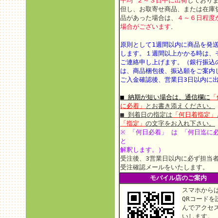
平均 ２～３日中に出荷
しており
但し、お取寄せ商品、または在庫
品があった場合は、
４～６日程度
場合がございます
。
原則として1週間以内に商品を発
します。
１週間以上かかる時は、
ご連絡申し上げます。
（銀行振込
は、商品梱包後、振込願をご案内
ご入金確認後、営業日3日以内に
■ 納期が短い場合は、通信欄に
「
に必着」
とお書き添えください。
■ 到着日の指定は
「何日着指定」
「指定」
の文字をお入れ下さい。
※ 「何日必着」 は 「何日迄に
と
解釈します。）
受注後、3営業日以内に必ず担当
受注確認メールをいたします。
モバイル店のご案内
スマホから
QRコードを
んでアクセ
いします。