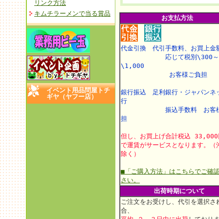
リンク方法
キムチラーメンで当る賞品
お支払方法
代金引換 代引手数料、お買上金
応じて税別\300～
\1,000
お客様ご負担
イベント用品問屋トチ
銀行振込 足利銀行・ジャパンネ
ギヤ（ヤフー店）
行
振込手数料 お客様
担
但し、お買上げ合計税込 33,00
で運賃がサービスとなります。（
除く）
■「ご購入方法」はこちらでご確
さい。
出荷時期について
ご注文をお受けし、代引を選択さ
合、