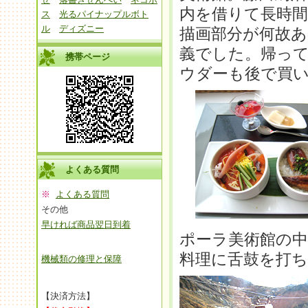
内を借りて長時間
ス
光るパイナップルボト
ル
ディズニー
描画部分が何故
義でした。帰っ
携帯ページ
ウダーも後で買
よくある質問
※
よくある質問
その他
早ければ商品翌日到着
ポーラ美術館の
料理に舌鼓を打
機械類の修理と保障
【決済方法】